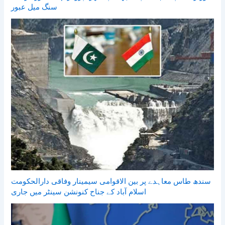
سنگ میل عبور
سندھ طاس معاہدے پر بین الاقوامی سیمینار وفاقی دارالحکومت
اسلام آباد کے جناح کنونشن سینٹر میں جاری