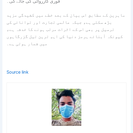
فوری کارروائی کی جائے گی۔
ماہرین کے مطابق اس بیان کے بعد خطے میں کشیدگی مزید
بڑھ سکتی ہے، جبکہ عالمی تجارت اور توانائی کی
ترسیل پر بھی اس کے اثرات مرتب ہونے کا خدشہ ہے،
کیونکہ آبنائے ہرمز دنیا کی اہم ترین تیل گزرگاہوں
میں شمار ہوتی ہے۔
Source link