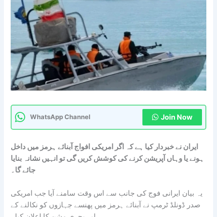
Join Now
WhatsApp Channel
ایران نے خبردار کیا ہے کہ اگر امریکی افواج آبنائے ہرمز میں داخل
ہونے یا وہاں آپریشن کرنے کی کوشش کریں گی تو انہیں نشانہ بنایا
جائے گا۔
یہ بیان ایرانی فوج کی جانب سے اس وقت سامنے آیا جب امریکی
صدر ڈونلڈ ٹرمپ نے آبنائے ہرمز میں پھنسے جہازوں کو نکالنے کے
لیے بحری مشن کا اعلان کیا۔