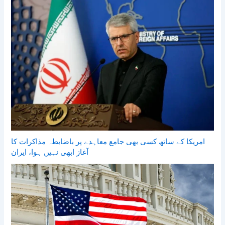
امریکا کے ساتھ کسی بھی جامع معاہدے پر باضابطہ مذاکرات کا
آغاز ابھی نہیں ہوا، ایران