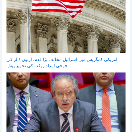
امریکی کانگریس میں اسرائیل مخالف بڑا قدم، اربوں ڈالر کی
فوجی امداد روکنے کی تجویز پیش