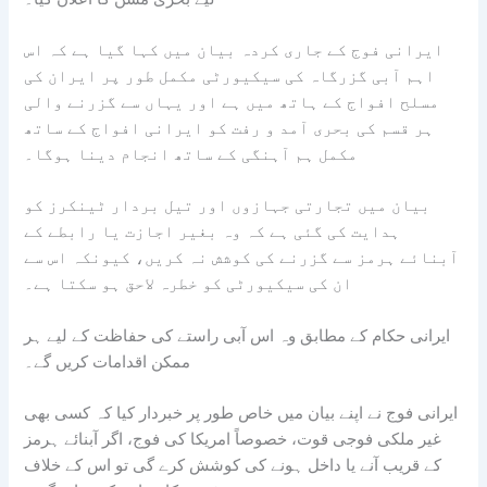
ایرانی فوج کے جاری کردہ بیان میں کہا گیا ہے کہ اس
اہم آبی گزرگاہ کی سیکیورٹی مکمل طور پر ایران کی
مسلح افواج کے ہاتھ میں ہے اور یہاں سے گزرنے والی
ہر قسم کی بحری آمد و رفت کو ایرانی افواج کے ساتھ
مکمل ہم آہنگی کے ساتھ انجام دینا ہوگا۔
بیان میں تجارتی جہازوں اور تیل بردار ٹینکرز کو
ہدایت کی گئی ہے کہ وہ بغیر اجازت یا رابطے کے
آبنائے ہرمز سے گزرنے کی کوشش نہ کریں، کیونکہ اس سے
ان کی سیکیورٹی کو خطرہ لاحق ہو سکتا ہے۔
ایرانی حکام کے مطابق وہ اس آبی راستے کی حفاظت کے لیے ہر
ممکن اقدامات کریں گے۔
ایرانی فوج نے اپنے بیان میں خاص طور پر خبردار کیا کہ کسی بھی
غیر ملکی فوجی قوت، خصوصاً امریکا کی فوج، اگر آبنائے ہرمز
کے قریب آنے یا داخل ہونے کی کوشش کرے گی تو اس کے خلاف