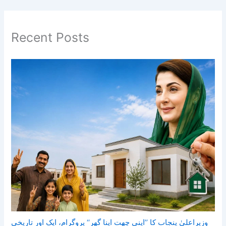
Recent Posts
وزیراعلیٰ پنجاب کا ’’اپنی چھت اپنا گھر‘‘ پروگرام، ایک اور تاریخی