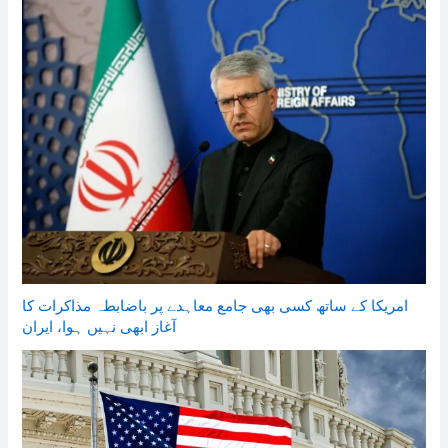
امریکا کے ساتھ کسی بھی جامع معاہدے پر باضابطہ مذاکرات کا
آغاز ابھی نہیں ہوا، ایران