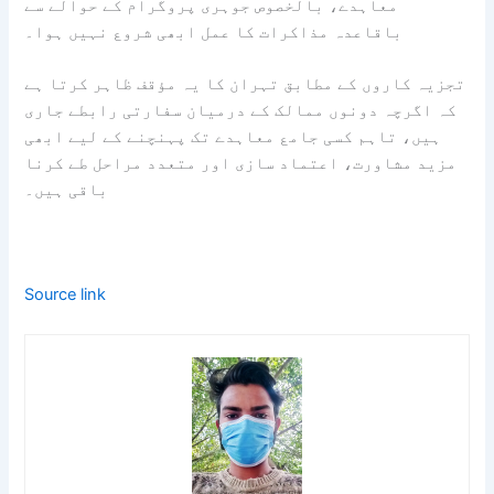
معاہدے، بالخصوص جوہری پروگرام کے حوالے سے
باقاعدہ مذاکرات کا عمل ابھی شروع نہیں ہوا۔
تجزیہ کاروں کے مطابق تہران کا یہ مؤقف ظاہر کرتا ہے
کہ اگرچہ دونوں ممالک کے درمیان سفارتی رابطے جاری
ہیں، تاہم کسی جامع معاہدے تک پہنچنے کے لیے ابھی
مزید مشاورت، اعتماد سازی اور متعدد مراحل طے کرنا
باقی ہیں۔
Source link