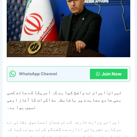
Join Now
WhatsApp Channel
تہران: ایران نے واضح کیا ہے کہ امریکا کے ساتھ کسی
بھی جامع معاہدے پر باضابطہ مذاکرات کا آغاز ابھی
نہیں ہوا ہے۔
ایرانی وزارت خارجہ کے ترجمان اسماعیل بقائی نے
سرکاری نشریاتی ادارے سے گفتگو کرتے ہوئے کہا کہ
ایران اور امریکا کے درمیان اس وقت کسی حتمی معاہدے