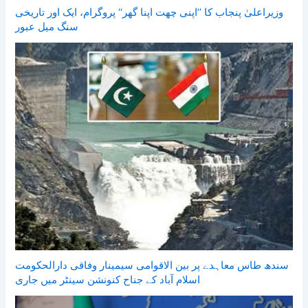
وزیراعلیٰ پنجاب کا ’’اپنی چھت اپنا گھر‘‘ پروگرام، ایک اور تاریخی
سنگ میل عبور
سندھ طاس معاہدے پر بین الاقوامی سیمینار وفاقی دارالحکومت
اسلام آباد کے جناح کنونشن سینٹر میں جاری