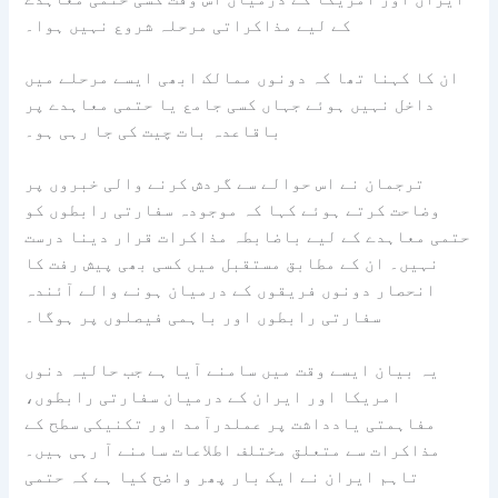
کے لیے مذاکراتی مرحلہ شروع نہیں ہوا۔
ان کا کہنا تھا کہ دونوں ممالک ابھی ایسے مرحلے میں
داخل نہیں ہوئے جہاں کسی جامع یا حتمی معاہدے پر
باقاعدہ بات چیت کی جا رہی ہو۔
ترجمان نے اس حوالے سے گردش کرنے والی خبروں پر
وضاحت کرتے ہوئے کہا کہ موجودہ سفارتی رابطوں کو
حتمی معاہدے کے لیے باضابطہ مذاکرات قرار دینا درست
نہیں۔ ان کے مطابق مستقبل میں کسی بھی پیش رفت کا
انحصار دونوں فریقوں کے درمیان ہونے والے آئندہ
سفارتی رابطوں اور باہمی فیصلوں پر ہوگا۔
یہ بیان ایسے وقت میں سامنے آیا ہے جب حالیہ دنوں
امریکا اور ایران کے درمیان سفارتی رابطوں،
مفاہمتی یادداشت پر عملدرآمد اور تکنیکی سطح کے
مذاکرات سے متعلق مختلف اطلاعات سامنے آ رہی ہیں۔
تاہم ایران نے ایک بار پھر واضح کیا ہے کہ حتمی