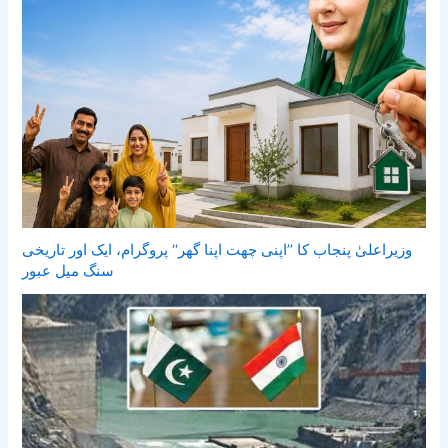
وزیراعلیٰ پنجاب کا ’’اپنی چھت اپنا گھر‘‘ پروگرام، ایک اور تاریخی
سنگ میل عبور