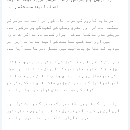
اضافے کے بعد مستحکم رہے۔
سرمایہ کاروں کی توجہ خاص طور پر آبنائے ہرمز کی
ممکنہ بحالی اور مشرق وسطیٰ کی کشیدگی پر مرکوز ہے۔
امریکی صدر نے کہا ہے کہ ایران کے ساتھ مذاکرات جاری
ہیں اور جلد کسی معاہدے کی امید ہے تاہم ایرانی
میڈیا کے مطابق بات چیت میں تعطل بھی سامنے آیا ہے۔
ماہرین کا کہنا ہے کہ تیل کی قیمتوں میں موجود اتار
چڑھاؤ کا دارومدار امریکا-ایران مذاکرات اور خطے
کی صورتحال پر ہے۔ دوسری جانب لبنان میں حزب اللہ
اور اسرائیل کے درمیان جزوی جنگ بندی کو کشیدگی کم
کرنے کی محدود کوشش قرار دیا جا رہا ہے۔
یاد رہے کہ خلیجی علاقے میں کشیدگی کے باعث تیل اور
ایل این جی کی عالمی ترسیل متاثر ہوئی جس سے قیمتوں
میں نمایاں اضافہ دیکھنے میں آیا ہے۔