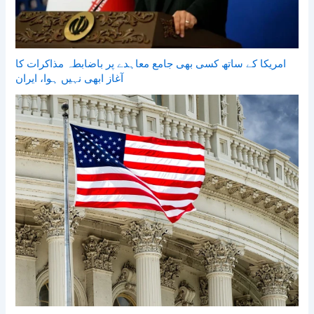
امریکا کے ساتھ کسی بھی جامع معاہدے پر باضابطہ مذاکرات کا
آغاز ابھی نہیں ہوا، ایران