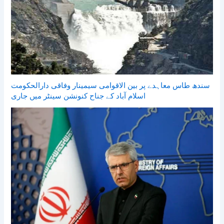
سندھ طاس معاہدے پر بین الاقوامی سیمینار وفاقی دارالحکومت
اسلام آباد کے جناح کنونشن سینٹر میں جاری