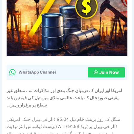
Join Now
WhatsApp Channel
امریکا اور ایران کے درمیان جنگ بندی اور مذاکرات سے متعلق غیر
یقینی صورتحال کے باعث عالمی منڈی میں تیل کی قیمتیں بلند
سطح پر برقرار رہیں۔
منگل کے روز برینٹ خام تیل 95.04 ڈالر فی بیرل جبکہ امریکی
ویسٹ ٹیکساس انٹرمیڈیٹ (WTI) 91.99 ڈالر فی بیرل پر ٹریڈ
ہوا۔ دونوں بینچ مارکس گزشتہ سیشن میں 5 فیصد سے زائد