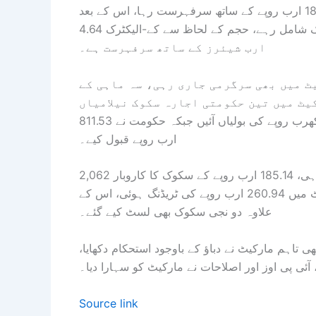
ایس ای سی پی نے بتایا کہ نیشنل بینک آف پاکستان 182.42 ارب روپے کے ساتھ سرفہرست رہا، اس کے بعد
پاکستان پیٹرولیم، او جی ڈی سی، فوجی فرٹیلائزر اور حبیب بینک شامل رہے، حجم کے لحاظ سے کے-الیکٹرک 4.64
ارب شیئرز کے ساتھ سرفہرست ہے۔
ٹ میں بھی سرگرمی جاری رہی، سہ ماہی کے
یٹ میں تین حکومتی اجارہ سکوک نیلامیاں
ہوئیں جن کا ہدف 800 ارب روپے تھا، ان نیلامیوں میں 2.03 کھرب روپے کی بولیاں آئیں جبکہ حکومت نے 811.53
ارب روپے قبول کیے۔
رپورٹ کے مطابق ثانوی ڈیٹ مارکیٹ میں بھی سرگرمی رہی، 185.14 ارب روپے کے سکوک کا کاروبار 2,062
ٹرانزیکشنز میں ہوا، پی ایس ایکس کے بلز اینڈ بانڈز مارکیٹ میں 260.94 ارب روپے کی ٹریڈنگ ہوئی، اس کے
علاوہ دو نجی سکوک بھی لسٹ کیے گئے۔
تاہم مارکیٹ نے دباؤ کے باوجود استحکام دکھایا،
ی پی اوز اور اصلاحات نے مارکیٹ کو سہارا دیا۔
Source link