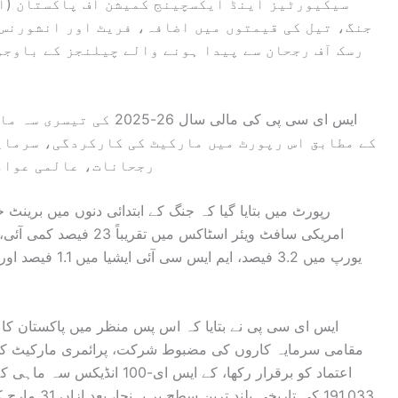
سیکیورٹیز اینڈ ایکسچینج کمیشن آف پاکستان (ای
جنگ، تیل کی قیمتوں میں اضافہ، فریٹ اور انشورنس 
رسک آف رجحان سے پیدا ہونے والے چیلنجز کے باوجو
ایس ای سی پی کی مالی سال
کے مطابق اس رپورٹ میں مارکیٹ کی کارکردگی، سرمای
رجحانات، عالمی عوامل
مقامی سرمایہ کاروں کی مضبوط شرکت، پرائمری مارکیٹ کی 