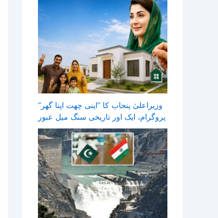
وزیراعلیٰ پنجاب کا ’’اپنی چھت اپنا گھر‘‘
پروگرام، ایک اور تاریخی سنگ میل عبور