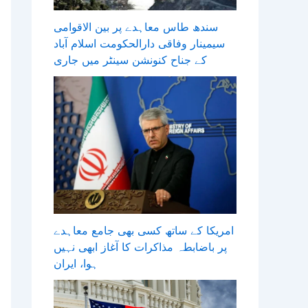
سندھ طاس معاہدے پر بین الاقوامی
سیمینار وفاقی دارالحکومت اسلام آباد
کے جناح کنونشن سینٹر میں جاری
امریکا کے ساتھ کسی بھی جامع معاہدے
پر باضابطہ مذاکرات کا آغاز ابھی نہیں
ہوا، ایران