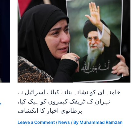
خامنہ ای کو نشانہ بنانے کیلئے اسرائیل نے
تہران کے ٹریفک کیمروں کو ہیک کیا،
n
برطانوی اخبار کا انکشاف
Leave a Comment
/
News
/ By
Muhammad Ramzan