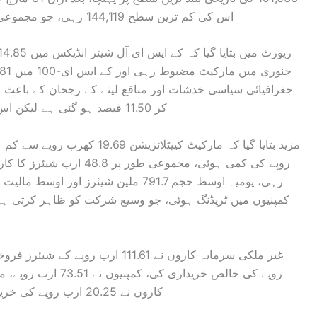
اس کی کم ترین سطح 144,119 رہی، جو مجموعی طور پر 22.57 فیصد کمی کو ظاہر کرتی ہے۔
کر 11.50 فیصد ہو گئی ہے لیکن اس کمی کے باوجود مارکیٹ سرگرمی مضبوط رہی۔
کمپنیوں میں ٹریڈنگ ہوئی، جو وسیع شرکت کو ظاہر کرتی ہے
کاروں نے 20.25 ارب روپے کی خریداری کی اور ٹریڈنگ بڑی کمپنیوں تک محدود رہی۔