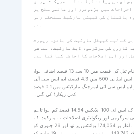
س ای سی پی) نے کہا ہے کہ امریکا-ایران
اخراجات میں بڑھوتری اور عالمی سطح پر
د پاکستان کی کیپٹل مارکیٹ مستحکم رہی
ہے۔
 26-2025 کی تیسری سہ ماہی کے لیے کیپٹل مارکیٹ کی جائزہ رپورٹ
ہ کاروں کی سرگرمی، ڈیٹ مارکیٹ، معاشی
 اور اہم اصلاحات کا احاطہ کیا گیا ہے۔
رپورٹ میں بتایا گیا کہ جنگ کے ابتدائی دنوں میں برینٹ خام تیل کی قیمت میں 10 سے 13 فیصد اضافہ ہوا،
امریکی سافٹ ویئر اسٹاکس میں تقریباً 23 فیصد کمی آئی، ایس اینڈ پی 500 میں 4.3 فیصد، ایم ایس سی آئی
یورپ میں 3.2 فیصد، ایم ایس سی آئی ایشیا میں 1.1 فیصد اور ایم ایس سی آئی ایمرجنگ مارکیٹس میں 0.1 فیصد
کمی ریکارڈ کی گئی۔
ایس ای سی پی نے بتایا کہ اس پس منظر میں پاکستان کا کے ایس ای-100 انڈیکس 14.54 فیصد کم ہوا تاہم
سرگرمی اور ریگولیٹری اصلاحات نے مارکیٹ کے
اعتماد کو برقرار رکھا، کے ایس ای-100 انڈیکس سہ ماہی کے آغاز پر 174,054 پوائنٹس پر تھا اور 26 جنوری کو
191,033 کی تاریخی بلند ترین سطح پر پہنچا، بعد ازاں 31 مارچ کو 148,743 پوائنٹس پر بند ہوا۔ 19 مارچ کو