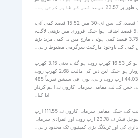
رپورٹ میں بتایا گیا کہ کے ایس ای آل شیئر انڈیکس میں 14.85 فیصد، کے ایس ای-30 میں 15.52 فیصد کمی آئی،
جنوری میں مارکیٹ مضبوط رہی اور کے ایس ای-100 میں 5.81 فیصد اضافہ ہوا جبکہ فروری میں بڑھتی لاگت،
جغرافیائی سیاسی خدشات اور منافع لینے کے رجحان کے باعث 3.75 فیصد کمی ہوئی، مارچ میں یہ کمی مزید بڑھ
مزید بتایا گیا کہ مارکیٹ کیپٹلائزیشن 19.69 کھرب روپے سے کم ہو کر 16.53 کھرب روپے ہو گئی، یعنی 3.15 کھرب
روپے کی کمی ہوئی، مجموعی طور پر 48.8 ارب شیئرز کا کاروبار ہوا جبکہ لین دین کی مالیت 2.68 کھرب روپے
رہی، یومیہ اوسط حجم 791.7 ملین شیئرز اور اوسط مالیت 44.03 ارب روپے رہی، یوں فی سیشن تقریباً 485
، جس کے لیے مقامی سرمایہ کاروں نے اہم کردار
ادا کیا۔
غیر ملکی سرمایہ کاروں نے 111.61 ارب روپے کے شیئرز فروخت کیے جبکہ مقامی سرمایہ کاروں نے 111.55 ارب
روپے کی خالص خریداری کی، کمپنیوں نے 73.51 ارب روپے، میوچل فنڈز نے 23.78 ارب روپے اور انفرادی سرمایہ