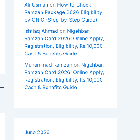
Ali Usman
on
How to Check
Ramzan Package 2026 Eligibility
by CNIC (Step-by-Step Guide)
Ishtiaq Ahmad
on
Nigehban
Ramzan Card 2026: Online Apply,
Registration, Eligibility, Rs 10,000
Cash & Benefits Guide
Muhammad Ramzan
on
Nigehban
Ramzan Card 2026: Online Apply,
Registration, Eligibility, Rs 10,000
Cash & Benefits Guide
T
ایران کے سابق ولی عہد رضا پہلوی پر جرمنی میں سرخ مائع پھینک دیا گیا
June 2026