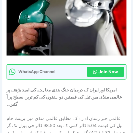
Join Now
WhatsApp Channel
امریکا اور ایران کے درمیان جنگ بندی معاہدے کی امید بڑھنے پر
عالمی منڈی میں تیل کی قیمتیں دو ہفتوں کی کم ترین سطح پر آ
گئیں۔
عالمی خبر رساں ادارے کے مطابق عالمی منڈی میں برینٹ خام
تیل کی قیمت 5.04 ڈالر کمی کے بعد 98.50 ڈالر فی بیرل تک گر
گئی جبکہ امریکی ویسٹ ٹیکساس انٹرمیڈیٹ (WTI) خام تیل 4.82