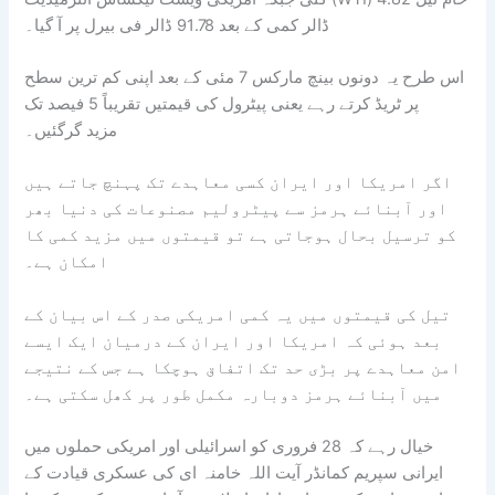
ڈالر کمی کے بعد 91.78 ڈالر فی بیرل پر آ گیا۔
اس طرح یہ دونوں بینچ مارکس 7 مئی کے بعد اپنی کم ترین سطح
پر ٹریڈ کرتے رہے یعنی پیٹرول کی قیمتیں تقریباً 5 فیصد تک
مزید گرگئیں۔
اگر امریکا اور ایران کسی معاہدے تک پہنچ جاتے ہیں
اور آبنائے ہرمز سے پیٹرولیم مصنوعات کی دنیا بھر
کو ترسیل بحال ہوجاتی ہے تو قیمتوں میں مزید کمی کا
امکان ہے۔
تیل کی قیمتوں میں یہ کمی امریکی صدر کے اس بیان کے
بعد ہوئی کہ امریکا اور ایران کے درمیان ایک ایسے
امن معاہدے پر بڑی حد تک اتفاق ہوچکا ہے جس کے نتیجے
میں آبنائے ہرمز دوبارہ مکمل طور پر کھل سکتی ہے۔
خیال رہے کہ 28 فروری کو اسرائیلی اور امریکی حملوں میں
ایرانی سپریم کمانڈر آیت اللہ خامنہ ای کی عسکری قیادت کے