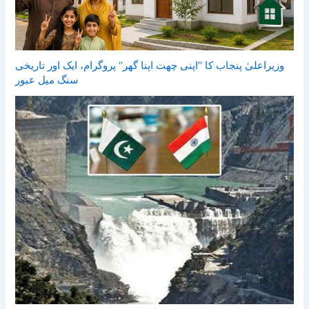
وزیراعلیٰ پنجاب کا ’’اپنی چھت اپنا گھر‘‘ پروگرام، ایک اور تاریخی
سنگ میل عبور