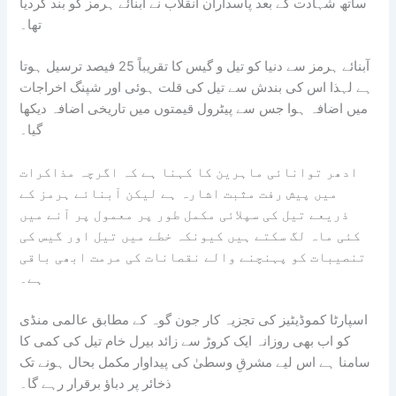
ساتھ شہادت کے بعد پاسداران انقلاب نے آبنائے ہرمز کو بند کردیا
تھا۔
آبنائے ہرمز سے دنیا کو تیل و گیس کا تقریباً 25 فیصد ترسیل ہوتا
ہے لہذا اس کی بندش سے تیل کی قلت ہوئی اور شپنگ اخراجات
میں اضافہ ہوا جس سے پیٹرول قیمتوں میں تاریخی اضافہ دیکھا
گیا۔
ادھر توانائی ماہرین کا کہنا ہے کہ اگرچہ مذاکرات
میں پیش رفت مثبت اشارہ ہے لیکن آبنائے ہرمز کے
ذریعے تیل کی سپلائی مکمل طور پر معمول پر آنے میں
کئی ماہ لگ سکتے ہیں کیونکہ خطے میں تیل اور گیس کی
تنصیبات کو پہنچنے والے نقصانات کی مرمت ابھی باقی
ہے۔
اسپارٹا کموڈیٹیز کی تجزیہ کار جون گوہ کے مطابق عالمی منڈی
کو اب بھی روزانہ ایک کروڑ سے زائد بیرل خام تیل کی کمی کا
سامنا ہے اس لیے مشرقِ وسطیٰ کی پیداوار مکمل بحال ہونے تک
ذخائر پر دباؤ برقرار رہے گا۔