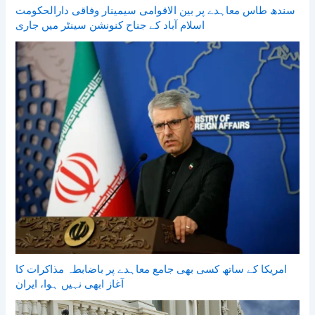
سندھ طاس معاہدے پر بین الاقوامی سیمینار وفاقی دارالحکومت
اسلام آباد کے جناح کنونشن سینٹر میں جاری
امریکا کے ساتھ کسی بھی جامع معاہدے پر باضابطہ مذاکرات کا
آغاز ابھی نہیں ہوا، ایران