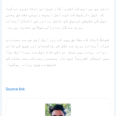
ادھر یو بی ایس کے تجزیہ کار جیوانی اسٹانووو نے کہا
کہ تیل مارکیٹ کے لیے اصل اہمیت زمینی حقائق یعنی
تیل کی حقیقی ترسیل کو حاصل ہے اور فی الحال آبنائے
ہرمز سے گزرنے والی سپلائی محدود ہی ہے۔
شپنگ ڈیٹا کے مطابق پیر کے روز ایل این جی سے بھرے دو
جہاز آبنائے ہرمز سے نکل کر پاکستان اور چین کی جانب
روانہ ہوئے ہیں جبکہ عراقی خام تیل سے بھرا ایک بڑا
سپر ٹینکر تقریباً تین ماہ پھنسے رہنے کے بعد ہفتے کو
خلیج سے چین روانہ ہوگیا۔
Source link