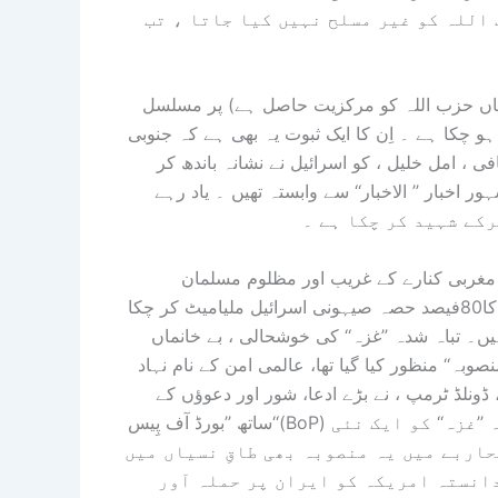
ایران کی پراکسی ہے (۲) جب تک حزب اللہ کو غیر مسلح نہیں کیا جاتا ، تب
جہاں حزب اللہ کو مرکزیت حاصل ہے) پر مسلسل
و چکا ہے ۔ اِن کا ایک ثبوت یہ بھی ہے کہ جنوبی
 ، امل خلیل ، کو اسرائیل نے نشانہ باندھ کر
 مشہور اخبار ’’ الاخبار‘‘ سے وابستہ تھیں ۔ یاد رہے
ر مغربی کنارے کے غریب اور مظلوم مسلمان
فلسطینیوں بارے فراموشی کا رویہ اپنائے ہُوئے ہے ۔ غزہ ، جس کا80فیصد حصہ صیہونی اسرائیل ملیامیٹ کر چکا
یں۔ تباہ شدہ ’’غزہ‘‘ کی خوشحالی ، بے خانماں
غزہ کی تعمیرِ نَو بارے جو’’20نکاتی امن منصوبہ‘‘ منظور کیا گیا تھا، عالمی امن کے نام نہاد
ڈونلڈ ٹرمپ ، نے بڑے ادعا، شور اور دعوؤں کے
ساتھ ’’بورڈ آف پِیس‘‘(BoP) ترتیب دیا تھا ( جس میں پاکستان بھی شریک تھا) تاکہ ’’غزہ‘‘ کو ایک نئی
حاربے میں یہ منصوبہ بھی طاقِ نسیاں میں
انستہ امریکہ کو ایران پر حملہ آور