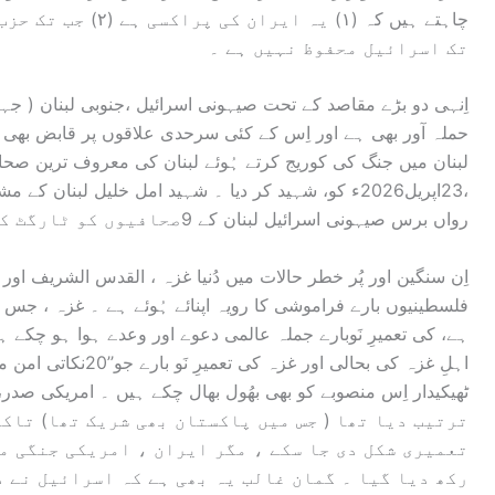
چاہتے ہیں کہ (۱) یہ 
تک اسرائیل محفوظ نہیں ہے ۔
اِنہی دو بڑے مقاصد کے تحت صیہونی اسرائیل ،جنوبی لبنان ( 
حملہ آور بھی ہے اور اِس کے کئی سرحدی علاقوں پر قابض بھی ہ
لبنان میں جنگ کی کوریج کرتے ہُوئے لبنان کی معروف ترین صحافی
،23اپریل2026ء کو، شہید کر دیا ۔ شہید امل خلیل لبنان کے
رواں برس صیہونی اسرائیل لبنان کے 9صحافیوں کو ٹارگٹ کرکے شہید کر چکا ہے ۔
اِن سنگین اور پُر خطر حالات میں دُنیا غزہ ، القدس الشریف او
ہے، کی تعمیرِ نَوبارے جملہ عالمی دعوے اور وعدے ہوا ہو چکے ہ
اہلِ غزہ کی بحالی اور 
ٹھیکیدار اِس منصوبے کو بھی بھُول بھال چکے ہیں ۔ امریکی صدر، 
تعمیری شکل دی جا سکے ، مگر ایران ، امریکی جنگی م
رکھ دیا گیا ۔ گمان غالب یہ بھی ہے کہ اسرائیل نے د