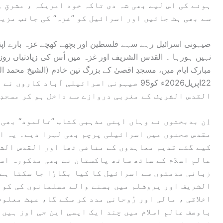
ہونے کی اس لیے بھی شہ دی تاکہ خود امریکہ ، مشرقِ وس
سے بھی ہٹ جائیں اور اسرائیل کو ’’غزہ‘‘ کی جانب مزی
صیہونی اسرائیل رہے سہے فلسطین اور بچھے کھچے غزہ بارے اپنے
مبارک ایام میں، مسجدِ اقصیٰ کے بزرگ تین خادم (الشیخ محمد ال
22اپریل2026ء کو95 صیہونی اسرائیلی آباد 
القدس الشریف کے مغربی دروازے سے داخل ہو کر مسجدِ ا
اِن بدبختوں نے وہاں اپنی مذہبی کتاب ’’تالمود‘‘ بھی ب
مقدس صحنوں میں اسرائیلی پرچم بھی لہرا دیے۔ یہ اق
کیے گئے قدیم معاہدوں کے منافی تھا اور القدس الشر
عالمِ اسلام کے ساتھ ساتھ پاکستان نے بھی مذکورہ اس
زبانی مذمتوں سے اسرائیل کا کیا بگاڑا جا سکتا ہے 
الشریف اور یروشلم میں بسنے والے مسلمانوں کی کوئ
اخلاقی ، مالی اور رُوحانی مدد کر سکے گا، عبث معلوم 
باوصف عالمِ اسلام میں چند ایک ایسی این جی اوز ہیں