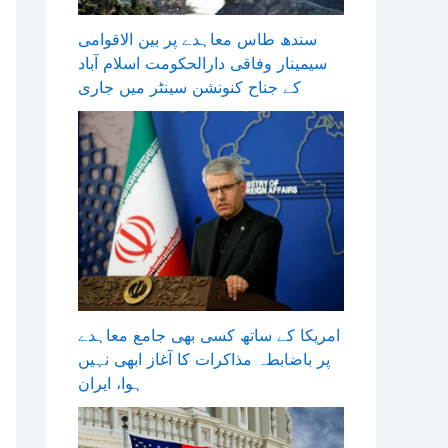
سندھ طاس معاہدے پر بین الاقوامی
سیمینار وفاقی دارالحکومت اسلام آباد
کے جناح کنونشن سینٹر میں جاری
امریکا کے ساتھ کسی بھی جامع معاہدے
پر باضابطہ مذاکرات کا آغاز ابھی نہیں
ہوا، ایران