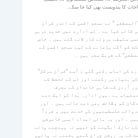
اجات کا بندوبست بھی کیا جا سکے۔
مصطفیٰ ‘‘ نے مسجدِ اقصیٰ کے اندر قرآن
 قائم کیا ہے ۔ اِس ادارے میں جدید عربی
سی سلیقے بروئے کار لائے گئے ہیں ۔ خاص
ٹ کو آگے بڑھانے کے لیے مسجدِ اقصیٰ کے
فیٰ‘‘ کے شریکِ سفر ہیں ۔
ے کی اساس رکھی گئی ، اُسے ’’قرآن سرکل‘‘
کی بنیادیں رکھنے اور اِس کے تحفظ کے
ر اُردن کے شاہی خاندان کے معرف
دستیاب ہے ۔یوں ادارہ ہٰذا کو ایک ذمے
ندگان کو وظائف بھی دیے جاتے ہیں ۔ اور
ے والے فلسطینیوں کی خدمت میں ، فرداً
ہیں ۔ اور یہ مالی امداد ایسی خاموشی
کے نازک آبگینے کو ٹھیس نہ پہنچنے پائے
مت کے یہ روشن چراغ کبھی بجھنے نہ پائیں