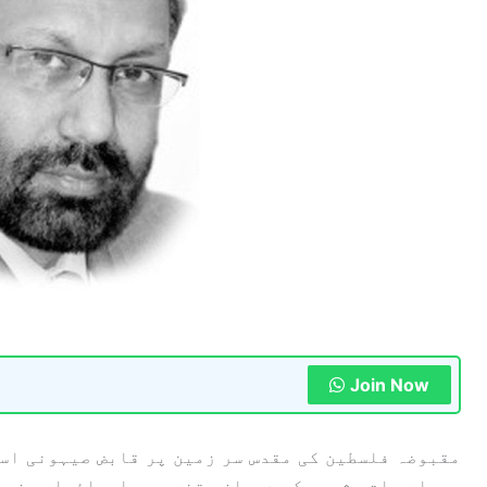
Join Now
مقبوضہ فلسطین کی مقدس سر زمین پر قابض صیہونی اسرا
پچھلے سات عشروں کے دوران جتنے بھی اسرائیلی وزرائ