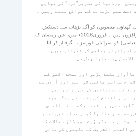
طیٰ اوردُنیا کی نظریں’’غزہ‘‘ کی تباہی
د دستِ ستم بڑھانے کے مواقع ملتے رہیں ۔
 گھناؤنے منصوبوں کو آگے بڑھانے سے دستکش
نہیں ہورہا ۔ القدس الشریف اور غزہ میں اُس کی زیادتیاں روزافزوں ہیں ۔ فروری2026ء میں، عین رمضان کے
عباسی) کو اسرائیلی فورسز نے گرفتار کر لیا۔
کاروں نے ، اسرائیلی پولیس کی نگرانی میں،
لاقصیٰ پر دھاوا بول دیا ۔
اآوازِ بلند پڑھی اور مسجدِ اقصیٰ کے
دام سراسر عالمی قوانین اور اُردن سے
یف کے مسلمانوں کی دل آزاری بھی ۔
رائیلی اقدام کی مذمت کی ۔مگر صرف
؟ایسے میں یہ توقع رکھنا کہ القدس
ی مسلمان ملک یا کوئی مسلم نجی ادارہ
ہوتا ہے ۔ مگر بُرے اور سُکڑے حالات کے
 جو القدس الشریف کے مکینوں کی مالی