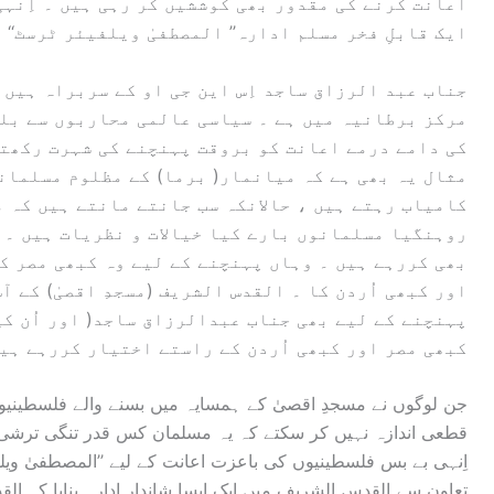
اعانت کرنے کی مقدور بھی کوششیں کر رہی ہیں ۔ اِنہ
ایک قابلِ فخر مسلم ادارہ’’ المصطفیٰ ویلفیئر ٹرسٹ‘‘ 
جناب عبد الرزاق ساجد اِس این جی او کے سربراہ ہیں 
مرکز برطانیہ میں ہے ۔ سیاسی عالمی محاربوں سے بلن
کی دامے درمے اعانت کو بروقت پہنچنے کی شہرت رکھتے 
مثال یہ بھی ہے کہ میانمار( برما) کے مظلوم مسلمان
کامیاب رہتے ہیں ، حالانکہ سب جانتے مانتے ہیں کہ 
روہنگیا مسلمانوں بارے کیا خیالات و نظریات ہیں ۔ اِ
بھی کررہے ہیں ۔ وہاں پہنچنے کے لیے وہ کبھی مصر ک
اور کبھی اُردن کا ۔ القدس الشریف (مسجدِ اقصیٰ) کے 
پہنچنے کے لیے بھی جناب عبدالرزاق ساجد( اور اُن کی
کبھی مصر اور کبھی اُردن کے راستے اختیار کررہے ہی
جن لوگوں نے مسجدِ اقصیٰ کے ہمسایہ میں بسنے والے فلسطینیوں 
قطعی اندازہ نہیں کر سکتے کہ یہ مسلمان کس قدر تنگی ترشی اور
اِنہی بے بس فلسطینیوں کی باعزت اعانت کے لیے ’’المصطفیٰ ویلف
تعاون سے القدس الشریف میں ایک ایسا شاندار ادارہ بنایا کہ 