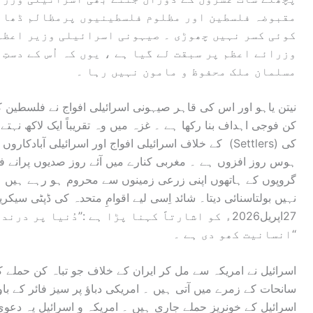
مقبوضہ فلسطین اور مظلوم فلسطینیوں پرمظالم ڈھانے
کوئی کسر نہیں چھوڑی ۔ صیہونی اسرائیلی وزیر اعظم
وزرائے اعظم پر سبقت لے گیا ہے ، یوں کہ اُس کے دستِ
مسلمان ملک محفوظ و مامون نہیں رہا ۔
نیتن یاہو اور اس کی قاہر صیہونی اسرائیلی افواج نے فلسطین کے 
کن فوجی اہداف بنا رکھا ہے ۔ غزہ میں وہ تقریباً ایک لاکھ نہت
ہوس روز افزوں ہے ۔ مغربی کنارے میں آئے روز صدیوں پرانے فل
گروپوں کے ہاتھوں اپنی زرعی زمینوں سے محروم ہو رہے ہیں ۔
نہیں بولتاسنائی دیتا۔ شائد اِسی لیے اقوامِ متحدہ کی ڈپٹی سیک
27اپریل2026ء کو اشارتاً کہنا پڑا ہے :’’دُنیا پ
انسانیت کھو دی ہے ۔‘‘
اسرائیل نے امریکہ سے مل کر ایران کے خلاف جو تباہ کن حملے کیے
سانحات کے زمرے میں آتی ہیں ۔ امریکی دباؤ پر سیز فائر کے با
اسرائیل کے خونریز حملے جاری ہیں ۔ امریکہ و اسرائیل یہ دعویٰ