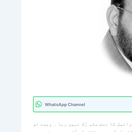
WhatsApp Channel
ئیل کا دستِ ستم رُک نہیں رہا ۔ ویسے تو
ے اعظم برسر اقتدار آئے، سبھی نے