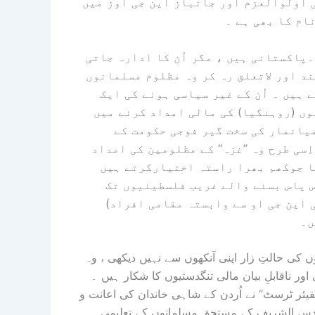
ی اولوالعزم اور جانباز این جی اوز میں
نام کا بھی ہے ۔
۔پاکستانی ہیں ، مگر اُن کا ادارہ جاتی
د اور لاتعلق رہ کر وہ مظلوم مسلمانوں
ہیں ۔ اُن کے غیر سیاسی ہونے کی ایک
وں (روہنگیا) کی مالی امداد کرنے میں
میانمار کی سخت گیر فوجی حکومت کے
سی طرح وہ ’’غزہ‘‘ کے مظلومین کی امداد
ا جوکھم بھرا راستہ اختیارکرتے ہیں
آس پاس بسنے والے غریب فلسطینیوں تک
 این جی او سے وابستہ مقامی افراد)
ں۔
کی حالتِ زار اپنی آنکھوں سے نہیں دیکھی ، وہ
 ناقابلِ بیان مالی تنگدستیوں کا شکار ہیں ۔
یئر ٹرسٹ‘‘ نے اُردن کے شاہی خاندان کی اعانت و
القدس الشریف کے مستحق مسلمانوں کے تعلیمی