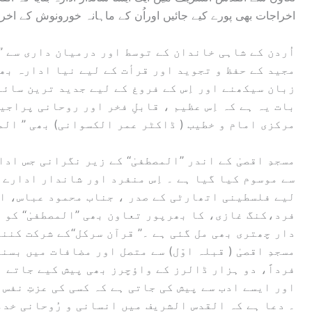
اخراجات بھی پورے کیے جائیں اوراُن کے ماہانہ خورونوش کے اخر
اُردن کے شاہی خاندان کے توسط اور درمیان داری سے ’’ال
مجید کے حفظ و تجوید اور قرأت کے لیے نیا ادارہ بھی
زبان سیکھنے اور اِس کے فروغ کے لیے جدید ترین سائن
بات یہ ہے کہ اِس عظیم ، قابلِ فخر اور روحانی پراجیک
مرکزی امام و خطیب ( ڈاکٹر عمر الکسوانی) بھی ’’ المصط
مسجدِ اقصیٰ کے اندر ’’المصطفیٰ‘‘ کے زیر نگرانی جس ادار
سے موسوم کیا گیا ہے ۔ اِس منفرد اور شاندار ادارے 
لیے فلسطینی اتھارٹی کے صدر ، جناب محمود عباس، او
فرد،کنگ غازی، کا بھرپور تعاون بھی ’’المصطفیٰ‘‘ کو 
دار چھتری بھی مل گئی ہے ۔’’ قرآن سرکل‘‘کے شرکت کن
مسجدِ اقصیٰ ( قبلہ اوّل) سے متصل اور مضافات میں بسن
فرداً، دو ہزار ڈالرز کے واؤچرز بھی پیش کیے جاتے 
اور ایسے ادب سے پیش کی جاتی ہے کہ کسی کی عزتِ نفس 
۔ دعا ہے کہ القدس الشریف میں انسانی و رُوحانی خد