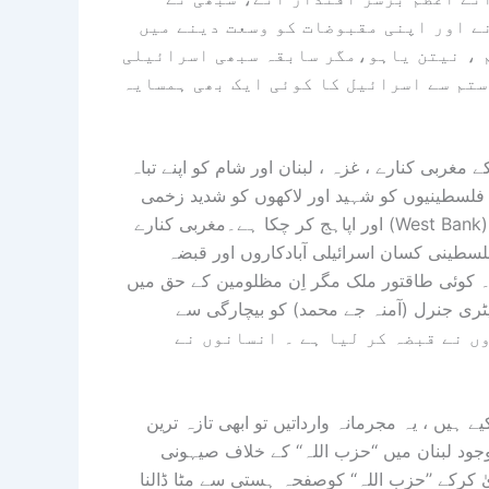
 اور اپنی مقبوضات کو وسعت دینے میں
 ، نیتن یاہو،مگر سابقہ سبھی اسرائیلی
 ستم سے اسرائیل کا کوئی ایک بھی ہمسایہ
مغربی کنارے ، غزہ ، لبنان اور شام کو اپنے تباہ
ے فلسطینیوں کو شہید اور لاکھوں کو شدید زخمی
اور اپاہج کر چکا ہے۔مغربی کنارے (West Bank) کے خلاف اسرائیلی افواج اور اسرائیلی آبادکاروں (Settlers) کی
سطینی کسان اسرائیلی آبادکاروں اور قبضہ
 کوئی طاقتور ملک مگر اِن مظلومین کے حق میں
ریٹری جنرل (آمنہ جے محمد) کو بیچارگی سے
ر درندوں نے قبضہ کر لیا ہے ۔ انسانوں نے
 ہیں ، یہ مجرمانہ وارداتیں تو ابھی تازہ ترین
وجود لبنان میں ‘‘حزب اللہ‘‘ کے خلاف صیہونی
 کرکے ’’حزب اللہ‘‘ کوصفحہ ہستی سے مٹا ڈالنا