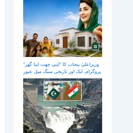
وزیراعلیٰ پنجاب کا ’’اپنی چھت اپنا گھر‘‘
پروگرام، ایک اور تاریخی سنگ میل عبور