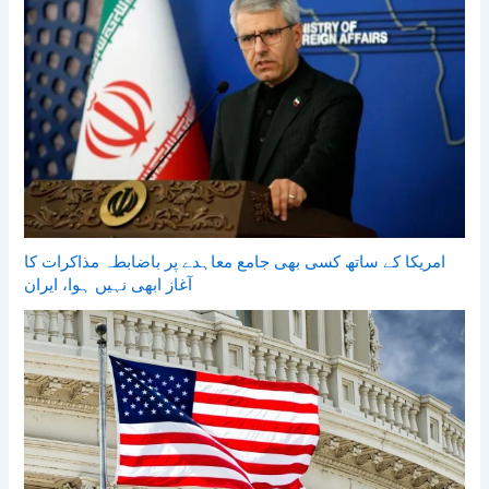
امریکا کے ساتھ کسی بھی جامع معاہدے پر باضابطہ مذاکرات کا
آغاز ابھی نہیں ہوا، ایران