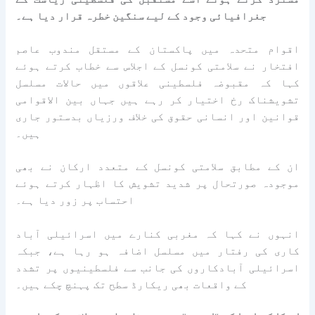
جغرافیائی وجود کے لیے سنگین خطرہ قرار دیا ہے۔
اقوام متحدہ میں پاکستان کے مستقل مندوب عاصم
افتخار نے سلامتی کونسل کے اجلاس سے خطاب کرتے ہوئے
کہا کہ مقبوضہ فلسطینی علاقوں میں حالات مسلسل
تشویشناک رخ اختیار کر رہے ہیں جہاں بین الاقوامی
قوانین اور انسانی حقوق کی خلاف ورزیاں بدستور جاری
ہیں۔
ان کے مطابق سلامتی کونسل کے متعدد ارکان نے بھی
موجودہ صورتحال پر شدید تشویش کا اظہار کرتے ہوئے
احتساب پر زور دیا ہے۔
انہوں نے کہا کہ مغربی کنارے میں اسرائیلی آباد
کاری کی رفتار میں مسلسل اضافہ ہو رہا ہے، جبکہ
اسرائیلی آبادکاروں کی جانب سے فلسطینیوں پر تشدد
کے واقعات بھی ریکارڈ سطح تک پہنچ چکے ہیں۔