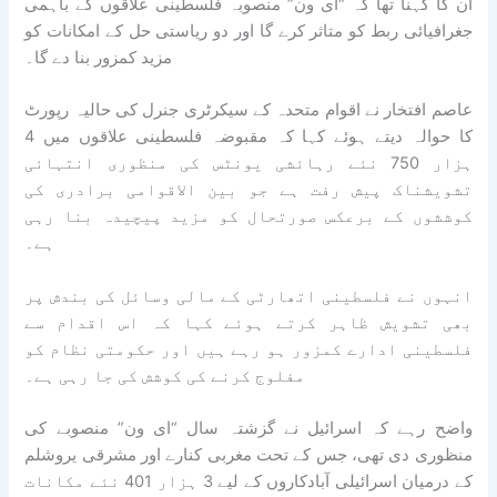
ان کا کہنا تھا کہ “ای ون” منصوبہ فلسطینی علاقوں کے باہمی
جغرافیائی ربط کو متاثر کرے گا اور دو ریاستی حل کے امکانات کو
مزید کمزور بنا دے گا۔
عاصم افتخار نے اقوام متحدہ کے سیکرٹری جنرل کی حالیہ رپورٹ
کا حوالہ دیتے ہوئے کہا کہ مقبوضہ فلسطینی علاقوں میں 4
ہزار 750 نئے رہائشی یونٹس کی منظوری انتہائی
تشویشناک پیش رفت ہے جو بین الاقوامی برادری کی
کوششوں کے برعکس صورتحال کو مزید پیچیدہ بنا رہی
ہے۔
انہوں نے فلسطینی اتھارٹی کے مالی وسائل کی بندش پر
بھی تشویش ظاہر کرتے ہوئے کہا کہ اس اقدام سے
فلسطینی ادارے کمزور ہو رہے ہیں اور حکومتی نظام کو
مفلوج کرنے کی کوشش کی جا رہی ہے۔
واضح رہے کہ اسرائیل نے گزشتہ سال “ای ون” منصوبے کی
منظوری دی تھی، جس کے تحت مغربی کنارے اور مشرقی یروشلم
کے درمیان اسرائیلی آبادکاروں کے لیے 3 ہزار 401 نئے مکانات