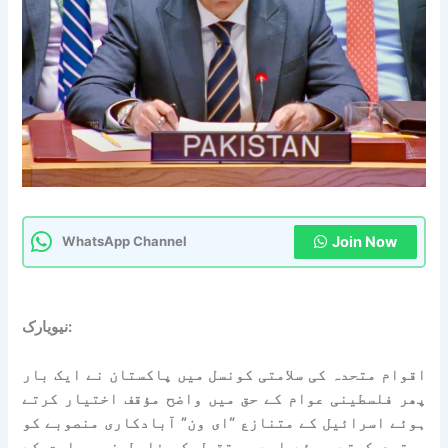
Join Now
WhatsApp Channel
نیویارک:
اقوام متحدہ کی سلامتی کونسل میں پاکستان نے ایک بار
پھر فلسطینی عوام کے حق میں واضح مؤقف اختیار کرتے
ہوئے اسرائیل کے متنازع “ای ون” آبادکاری منصوبے کو
مسترد کرتے ہوئے اسے مستقبل کی فلسطینی ریاست کے