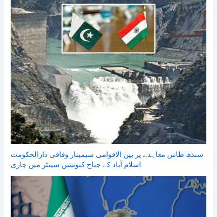
سندھ طاس معاہدے پر بین الاقوامی سیمینار وفاقی دارالحکومت
اسلام آباد کے جناح کنونشن سینٹر میں جاری