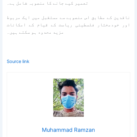
تعمیر کیے جانے کا منصوبہ شامل ہے۔
ناقدین کے مطابق اس منصوبے سے مستقبل میں ایک مربوط
اور خودمختار فلسطینی ریاست کے قیام کے امکانات
مزید محدود ہو سکتے ہیں۔
Source link
Muhammad Ramzan