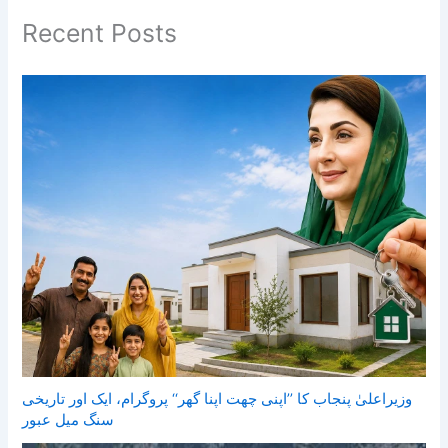
Recent Posts
وزیراعلیٰ پنجاب کا ’’اپنی چھت اپنا گھر‘‘ پروگرام، ایک اور تاریخی
سنگ میل عبور