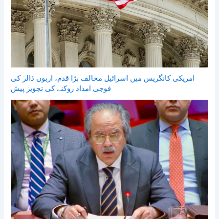
امریکی کانگریس میں اسرائیل مخالف بڑا قدم، اربوں ڈالر کی
فوجی امداد روکنے کی تجویز پیش