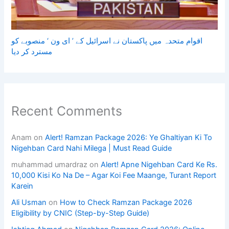
اقوام متحدہ میں پاکستان نے اسرائیل کے ’ ای ون ‘ منصوبے کو
مسترد کر دیا
Recent Comments
Anam
on
Alert! Ramzan Package 2026: Ye Ghaltiyan Ki To
Nigehban Card Nahi Milega | Must Read Guide
muhammad umardraz
on
Alert! Apne Nigehban Card Ke Rs.
10,000 Kisi Ko Na De – Agar Koi Fee Maange, Turant Report
Karein
Ali Usman
on
How to Check Ramzan Package 2026
Eligibility by CNIC (Step-by-Step Guide)