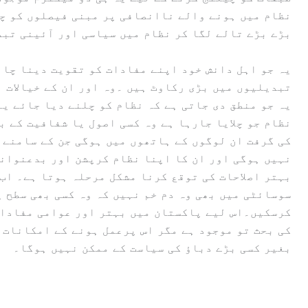
نظام میں ہونے والے ناانصافی پر مبنی فیصلوں کو چی
بڑے بڑے تالے لگا کر نظام میں سیاسی اور آئینی تبد
یہ جو اہل دانش خود اپنے مفادات کو تقویت دینا چاہت
تبدیلیوں میں بڑی رکاوٹ ہیں ۔وہ اور ان کے خیالات ب
یہ جو منطق دی جاتی ہے کہ نظام کو چلنے دیا جائے یہ
نظام جو چلایا جارہا ہے وہ کسی اصول یا شفافیت کے ب
کی گرفت ان لوگوں کے ہاتھوں میں ہوگی جن کے سامنے 
نہیں ہوگی اور ان کا اپنا نظام کرپشن اور بدعنوانی
بہتر اصلاحات کی توقع کرنا مشکل مرحلہ ہوتا ہے۔ اب
سوسائٹی میں بھی وہ دم خم نہیں کہ وہ کسی بھی سطح پ
کرسکیں۔اس لیے پاکستان میں بہتر اور عوامی مفادات
کی بحث تو موجود ہے مگر اس پرعمل ہونے کے امکانات 
بغیر کسی بڑے دباؤ کی سیاست کے ممکن نہیں ہوگا۔