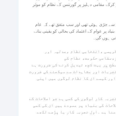
کرکے مقامی دہلیز پر گورننس کے نظام کو موثر
سے جڑی ہوئی تھی اور سب متفق تھے کہ عام
اد پر عوام کے اعتماد کی بحالی کو یقینی بنانے
لانی ہوں گی۔
کریسی ،انتخابی نظام ،عدلیہ اور
،مقامی حکومت، نظام کی
ح پر بہت کچھ تبدیل کرنے کی ضرورت ہے
تجربات اور مشاہدات سے سیکھنے کی ضرورت
اور کیسے ان کا نظام لوگوں میں اپنی
جربہ کار لوگوں کی کمی ہے جو اصلاحات کے
احات کی بنیاد پر مسودے ہیں ان کی کمی
منا ہے ۔اول تجربہ کار یا پڑھے لکھے