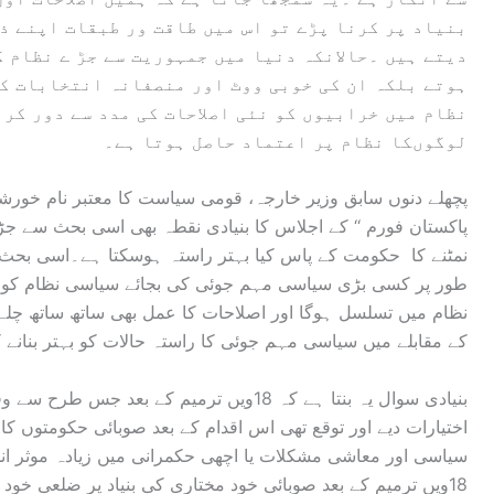
بنیاد پر کرنا پڑے تو اس میں طاقت ور طبقات اپنے ذ
دیتے ہیں ۔حالانکہ دنیا میں جمہوریت سے جڑ ے نظام ک
ہوتے بلکہ ان کی خوبی ووٹ اور منصفانہ انتخابات ک
نظام میں خرابیوں کو نئی اصلاحات کی مدد سے دور کر
لوگوںکا نظام پر اعتماد حاصل ہوتا ہے۔
پچھلے دنوں سابق وزیر خارجہ، قومی سیاست کا معتبر نام خورش
پاکستان فورم ‘‘ کے اجلاس کا بنیادی نقطہ بھی اسی بحث سے جڑا
نمٹنے کا حکومت کے پاس کیا بہتر راستہ ہوسکتا ہے۔اسی بحث م
طور پر کسی بڑی سیاسی مہم جوئی کی بجائے سیاسی نظام کو نئی ا
نظام میں تسلسل ہوگا اور اصلاحات کا عمل بھی ساتھ ساتھ چلے
کے مقابلے میں سیاسی مہم جوئی کا راستہ حالات کو بہتر بنانے 
بنیادی سوال یہ بنتا ہے کہ 18ویں ترمیم کے ب
اختیارات دیے اور توقع تھی اس اقدام کے بعد صوبائی حکومتوں ک
سیاسی اور معاشی مشکلات یا اچھی حکمرانی میں زیادہ موثر ان
18ویں ترمیم کے بعد صوبائی خود مختاری کی بنیاد پر ضلعی خود 