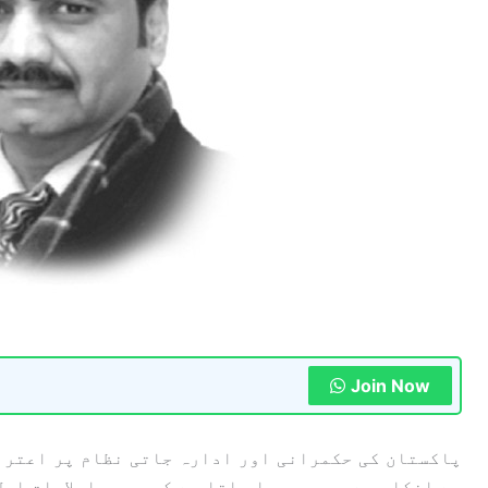
Join Now
پاکستان کی حکمرانی اور ادارہ جاتی نظام پر اعتراض
سے انکار ہے ۔یہ سمجھا جاتا ہے کہ ہمیں اصلاحات اول