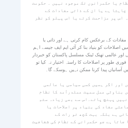
ظام یا حکمرانوں تک موجود نہیں ۔ حکومت
چاہتا ہے یا ان کے ذاتی مفادات کے
 اس پر مزاحمت کرتے یا اس پہلو کو نظر
فادات کے برعکس کام کرتی ہے اور ذاتی یا
ں اصلاحات کو بنیاد بنا کر آئی ایم ایف جیسے اہم
 اور عالمی تھنک ٹینک مسلسل پاکستان کو خبردار
ری طور پر اصلاحات کا راستہ اختیار نہ کیا تو
 آسانیاں پیدا کرنا ممکن نہیں ہوسکے گا۔
ں اور اگر ہمیں کسی سیاسی یا عالمی
یں بناوٹی عمل سمیت عملدرآمد کا نظام
 نہیں پہنچ پاتے۔اس سے بھی زیادہ ستم
اعتی مفاد کی بنیاد پر اصلاحات یا
تی ہے بلکہ بہت کچھ تو رات کے
 جاتا ہے جو حکمرانی کے نظام کی شفافیت