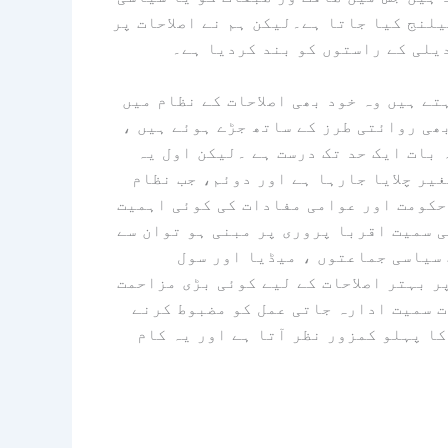
لنج کیا جاتا ہے۔لیکن ہم نے اصلاحات پر
یلی کے راستوں کو بند کردیا ہے۔
ے ہیں وہ خود بھی اصلاحات کے نظام میں
ھی روائتی طرز کے ساتھ جڑے ہوئے ہیں ،
 بات ایک حد تک درست ہے ۔لیکن اول یہ
غیر چلایا جارہا ہے اور دوئم، جب نظام
حکومت اور عوامی مفادات کی کوئی اہمیت
 سمیت اقربا پروری پر مبنی ہو توان سے
 سیاسی جماعتوں ، میڈیا اور سول
ر بہتر اصلاحات کے لیے کوئی بڑی مزاحمت
 سمیت ادارہ جاتی عمل کو مضبوط کرنے
کا پہلو کمزور نظر آتا ہے اور یہ کام