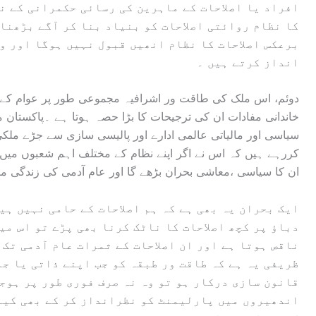
افراد یا اصلاحات کے ماہرین کی رسائی حکمرانی کے ن
کا نظام روائتی اصلاحات کو بنیاد بنا کر آگے بڑھنا 
برعکس اصلاحات کا نظام انھیں قبول نہیں ہوگا اور وہ
انداز کرتے ہیں ۔
دوئم، اس ملک کی طاقت ور اشرافیہ مجموعی طور پر عوام کے م
خاندانی مفادات ان کی ترجیحات کا بڑا حصہ ہوتا ہے ۔پاکستان می
سیاسی اور مالیاتی عالمی ادارے اور پالیسی سازی سے جڑے ملکی
کررہے ہیں کہ اس نے اگر اپنے نظام کے مختلف اہم شعبوں میں فو
ان کا سیاسی ،معاشی بحران بڑھے گا اور عام آدمی کی زندگی میں
ایک بحران یہ بھی ہے کہ ہم اصلاحات کے حامی نہیں ہی
دباؤ پر کچھ اصلاحات کا ناٹک کرنا بھی پڑے تو اس م
ناقص ہوتا ہے اور ان اصلاحات کے ثمرات عام آدمی تک
ظریفی یہ ہے کہ طاقت ور طبقہ کو جب اپنے ذاتی یا جم
قانون سازی درکار ہو تو وہ نہ صرف فوری طور پر ہوجا
اندھیروں میں پارلیمنٹ کو نظرانداز کر کے بھی کیا