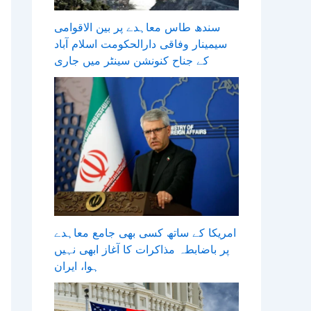
سندھ طاس معاہدے پر بین الاقوامی
سیمینار وفاقی دارالحکومت اسلام آباد
کے جناح کنونشن سینٹر میں جاری
امریکا کے ساتھ کسی بھی جامع معاہدے
پر باضابطہ مذاکرات کا آغاز ابھی نہیں
ہوا، ایران