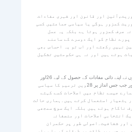
اصلاحات کا عمل وہیں آگے بڑھتا ہے جہاں سیاست،جمہوریت،آئین اور قانون اور شہری مفادات
وریت کمزور ہوگی یا سیاسی جماعتیں کسی
نہ صرف کمزور ہوتا ہے بلکہ یہ عمل
 پورے نظام کو ایک دوسرے کے سامنے
ن نہیں رکھتے اور اب تو یہ احساس بھی
ات ہوتے ہیں اور نہ ہی حکومتیں تشکیل
عدالتی اصلاحات کے نام پر جو کھیل اسی ملک کی سیاسی طاقتوں نے اپنے ذاتی مفادات کے حصول کے لیے 26اور
27ویں ترمیم کی مدد سے کھیلا اس نے عدلیہ کو کمزور کیا ہے اور جب جس انداز پر 28ویں ترمیم کا سیاسی
مارے جیسے نظام میں اصلاحات کسے کہتے
ور ہتھیار استعمال کرتے ہیں۔ہماری حالت
صرف ناکام ہوئے ہیں بلکہ ایک سوچ سمجھی
یک انتخابی اصلاحات اور منصفانہ
 اور شفافیت۔اصولی طور پر حکمران
 ہیں جس میں طاقت ور طبقات کو یا سیاسی