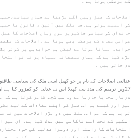
کے برعکس ہوتا ہے ۔
کی اہمیت ہوتی ہے۔جس ملک میں آئین ، قانون یا جمہ
خاندان کی سیاسی جاگیریں ہوں وہاں اصلاحات کا عمل 
عوامی مفاد کے برعکس بھی ہوتا ہے ۔اصلاحات کا مقصد
جوابدہ بنانا ہوتا ہے لیکن ہم جوابدہی پر کوئی یقی
بڑھ گیا ہے کہ یہاں منصفانہ بنیاد پر نہ تو انتخاب
دی جاتی ہیں ۔
دربار سجایا جارہا ہے وہ سب کچھ ظاہر کرتا ہے کہ ہ
ہیں اور کیسے ہم اس عمل کو اپنے مفادات کے لیے بط
تو یہ ہے کہ ہم ا س ملک میں دو بڑی اصلاحات میں نہ 
اسکیم کے تحت اسے ناکامی میں بدلا گیا ہے۔ ان میں ا
انتخابات کا راستہ اور دوسرا عدلیہ کی خود مختاری
طبقات کو چیلنج کرنے کے لیے یہ ہی دو میکنزم موجود