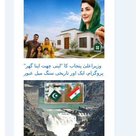
وزیراعلیٰ پنجاب کا ’’اپنی چھت اپنا گھر‘‘
پروگرام، ایک اور تاریخی سنگ میل عبور