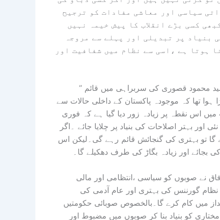
اتی سیاسی اور معاشی مفادات کو ترجیح
بھی کسی بڑے انقلاب کا پیش خیمہ نہیں
ی بنیاد پر تبدیلی اور پہلے سے مروجہ
نا ہوتا ہے ،اسی سے نظام میں شفافیت اور
ید محمود قصوری کی سربراہی میں قائم ’’
 ہوا تھا کہ موجودہ پاکستان کے داخلی حالات سے
یں اس نقطہ پر زیادہ زور دیا گیا ہے کہ فوری
ور بہتر اصلاحات کی بنیاد پر چلایا جائے ۔اگر
 گا تو بہتری کی گنجائش قائم رہے گی۔لیکن اس
کی بجائے اور زیادہ بگاڑ کی طرف دھکیلے گا۔
عد جس طرح سے وفاق نے صوبوں کو سیاسی ،انتظامی اور مالی
ا نظام گورننس کی بہتری اور عام آدمی کی
داز میں کام کرے گا۔بالخصوص صوبائی حکومتیں
مختاری کو بنیاد بنا کر صوبوں میں مضبوط اور