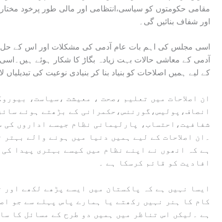
مقامی حکومتوں کو سیاسی،انتظامی اور مالی طور پرخود مختار 
اور شفاف بنائیں گی۔
اسی مجلس کی اہم بات عام آدمی کی مشکلات اور اس کے حل 
آدمی کے معاشی حالات بہت زیادہ بگاڑ کا شکار ہوئے ہیں۔اسی بنی
کے لیے ہمیں اصلاحات کو بنیاد بنا کر بنیادی نوعیت کی تبدیلیاں 
ان اصلاحات میں تعلیم ،صحت ، معیشت ،سیاست، بیورو
انصاف،پولیس،گورننس،حکمرانی کے بڑھتے ہوئے سائز
شفافیت،احتساب، پارلیمانی نظام جیسے اداروں کی سط
۔ان اصلاحات کے لیے ہمیں دنیا میں ہونے والے بہتر 
ہے کہ انھوں نے اپنے نظام میں کیسے بہتری پیدا کی 
افادیت کو قائم کرسکا ہے ۔
ایسا نہیں ہے کہ پاکستان میں ایسے پڑھے لکھے اور ت
کام کا ہنر نہیں رکھتے یا ہمارے پاس پہلے سے جو اصل
ہے ۔لیکں اس تناظر میں ہمیں دو طرح کے مسائل کا سا