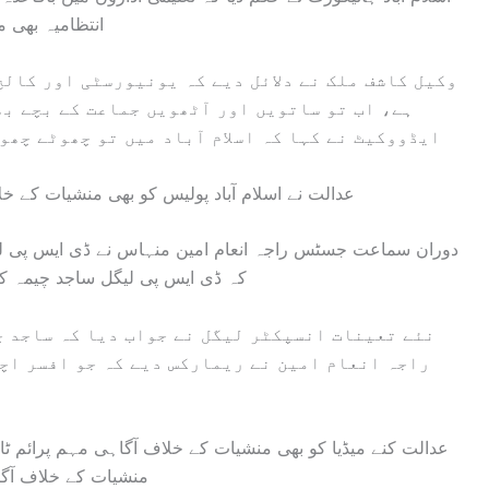
انتظامیہ بھی م
وکیل کاشف ملک نے دلائل دیے کہ یونیورسٹی اور کالج
ہے، اب تو ساتویں اور آٹھویں جماعت کے بچے ب
ایڈووکیٹ نے کہا کہ اسلام آباد میں تو چھوٹے چھو
عدالت نے اسلام آباد پولیس کو بھی منشیات کے خل
دوران سماعت جسٹس راجہ انعام امین منہاس نے ڈی ایس پی لی
کہ ڈی ایس پی لیگل ساجد چیمہ ک
نئے تعینات انسپکٹر لیگل نے جواب دیا کہ ساجد 
راجہ انعام امین نے ریمارکس دیے کہ جو افسر اچھ
عدالت کنے میڈیا کو بھی منشیات کے خلاف آگاہی مہم پرائم ٹائ
منشیات کے خلاف آگ