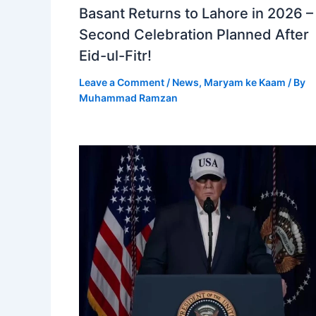
Basant Returns to Lahore in 2026 –
Second Celebration Planned After
Eid-ul-Fitr!
Leave a Comment
/
News
,
Maryam ke Kaam
/ By
Muhammad Ramzan