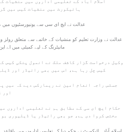
اسلام آباد کے تعلیمی اداروں میں منشیات کے
ہائیکورٹ میں منشیات کیس میں گرف
عدالت نے ایچ ای سی سے یونیورسٹیوں میں
عدالت نے وزارت تعلیم کو منشیات کے خاتمے سے متعلق رولز و
مانیٹرنگ کے لیے کمیٹی میں اے ا
وکیل درخواست گزار کاشف ملک نے انمول پنکی کیس کا
کیس چل رہا ہے، اس میں بھی رائیڈر اور ڈیلی
جسٹس راجہ انعام امین نے ریمارکس دیے کہ میں پہ
اور ڈ
حکام ایچ ای سی کے مطابق ہم نے تعلیمی اداروں می
مختص کروا دی ہے، جو بھی رائیڈر یا ڈیلیوری بوا
اسلام آباد ہائیکورٹ نے حکم دیا کہ تعلیمی اداروں میں باقاعد