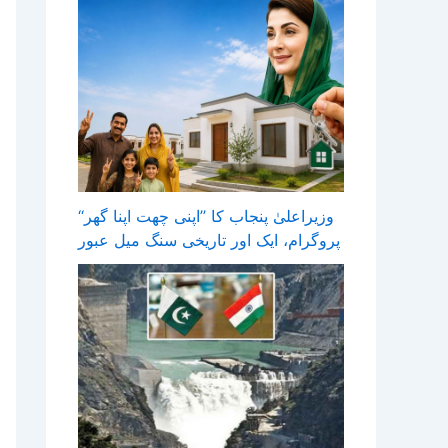
وزیراعلیٰ پنجاب کا ’’اپنی چھت اپنا گھر‘‘
پروگرام، ایک اور تاریخی سنگ میل عبور