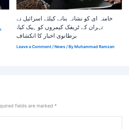
خامنہ ای کو نشانہ بنانے کیلئے اسرائیل نے
تہران کے ٹریفک کیمروں کو ہیک کیا،
n
برطانوی اخبار کا انکشاف
Leave a Comment
/
News
/ By
Muhammad Ramzan
quired fields are marked
*