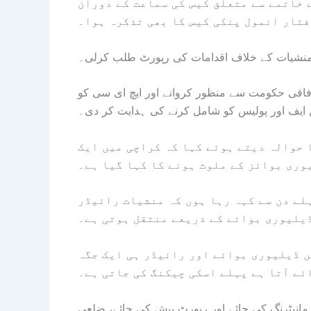
 خاتمے سے متعلق کیس کی سماعت کے دوران
تار انمول پنکی کیس کا بھی تذکرہ ہوا۔
 منشیات کے خلاف اقدامات کی رپورٹ طلب کرلی۔
فاقی حکومت سے منظور کروانے اور ایچ ای سی کو
ین ایف اور پولیس کو شامل کرنے کی ہدایت کر دی۔
 حوالہ دیتے ہوئے کہا کہ کراچی میں ایک
وری بوائز کے ملوث ہونے کا کہا گیا ہے۔
لے دن سے کہہ رہا ہوں کہ منشیات رائیڈر
یلیوری بوائے کے ذریعے منتقل ہوتی ہے۔
ں ڈیلیوری بوائے اور رائیڈر ہی ایک جگہ
ئے آتا ہے پہلے اسکی چیکنگ کی جاتی ہے۔
ہ مانیٹرنگ کی جائے اور رپورٹ پیش کی جائے، ضلعی