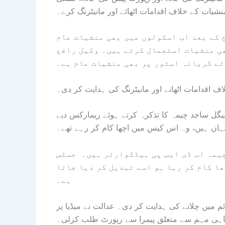
نشیات کے خلاف اقدامات اٹھائے اور مانیٹرنگ کرے۔
 کے بعد اب اسکولوں میں بھی منشیات عام
ھی منشیات استعمال کرتے ہیں۔ وکیل رافع
ٹے کریانہ اسٹور پر بھی منشیات عام ہے۔
اف اقدامات اٹھانے اور مانیٹرنگ کی ہدایت کر دی۔
گل ساجد چیمہ کا تذکرہ کرتے ہوئے ریمارکس دیے
ہاں ہیں، وہ اس کیس میں اچھا کام کر رہے تھے۔
چیمہ اب ڈی ایس پی ہیڈکوارٹر ہیں۔ جسٹس
ا کام کر رہا ہو اسے تبدیل کر دیا جاتا
ہے۔
م میں چلانے کی ہدایت کر دی۔ عدالت نے میڈیا پر
اہی مہم سے متعلق پیمرا سے رپورٹ طلب کرلی۔