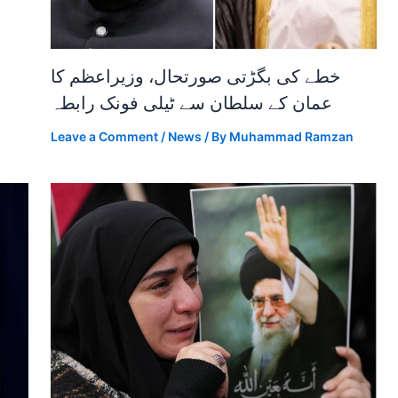
خطے کی بگڑتی صورتحال، وزیراعظم کا
عمان کے سلطان سے ٹیلی فونک رابطہ
Leave a Comment
/
News
/ By
Muhammad Ramzan