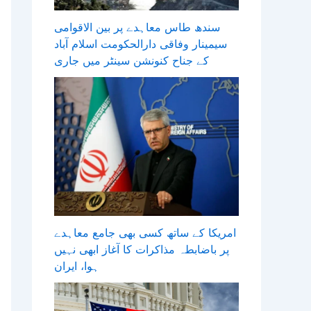
سندھ طاس معاہدے پر بین الاقوامی
سیمینار وفاقی دارالحکومت اسلام آباد
کے جناح کنونشن سینٹر میں جاری
امریکا کے ساتھ کسی بھی جامع معاہدے
پر باضابطہ مذاکرات کا آغاز ابھی نہیں
ہوا، ایران