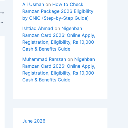
Ali Usman
on
How to Check
Ramzan Package 2026 Eligibility
T
by CNIC (Step-by-Step Guide)
عمران خان سے ملاقات کا معاملہ؛ وزیراعلیٰ کے پی کی اسلام آباد پولیس 
Ishtiaq Ahmad
on
Nigehban
Ramzan Card 2026: Online Apply,
Registration, Eligibility, Rs 10,000
Cash & Benefits Guide
Muhammad Ramzan
on
Nigehban
Ramzan Card 2026: Online Apply,
Registration, Eligibility, Rs 10,000
Cash & Benefits Guide
June 2026