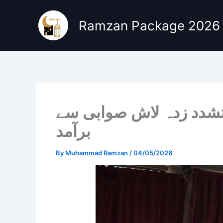
Skip
to
Ramzan Package 2026
content
 تشدد زدہ لاش صوابی سے
برآمد
By
Muhammad Ramzan
/
04/05/2026