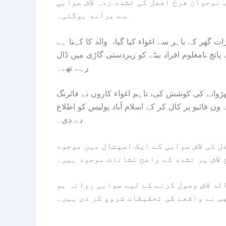
 نوجوان فرخ افضل کی تشدد زدہ لاش صوابی
سے برآمد ہوگئی۔
ت گھر کے باہر سے اغواء کیا گیا، والد کا کہنا ہے
پانچ نامعلوم افراد بیٹے کو زبردستی گاڑی میں ڈال
رہے تھے۔
چھڑوانے کی کوشش کی، تاہم اغواء کاروں نے فائرنگ
ون فائیو پر کال کر کے اسلام آباد پولیس کو اطلاع
دے دی۔
ل کی لاش صوابی کے ایک اسپتال میں موجود
لاش پر تشدد کے واضح نشانات موجود ہیں۔
د لاش وصول کرنے کے لیے صوابی روانہ ہو
س نے واقعے کی تحقیقات شروع کر دی ہیں۔