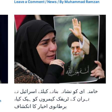
Leave a Comment
/
News
/ By
Muhammad Ramzan
خامنہ ای کو نشانہ بنانے کیلئے اسرائیل نے
تہران کے ٹریفک کیمروں کو ہیک کیا،
n
برطانوی اخبار کا انکشاف