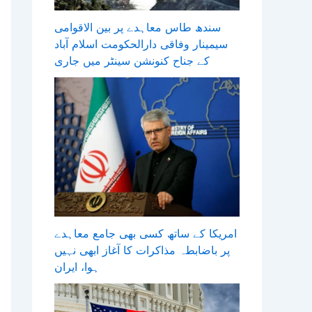
سندھ طاس معاہدے پر بین الاقوامی
سیمینار وفاقی دارالحکومت اسلام آباد
کے جناح کنونشن سینٹر میں جاری
امریکا کے ساتھ کسی بھی جامع معاہدے
پر باضابطہ مذاکرات کا آغاز ابھی نہیں
ہوا، ایران