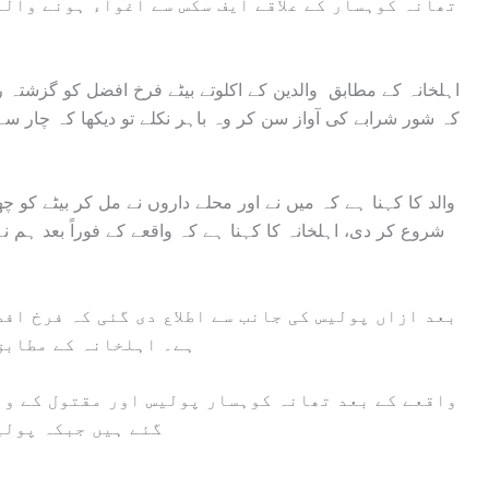
تھانہ کوہسار کے علاقے ایف سکس سے اغواء ہونے والے
اہلخانہ کے مطابق والدین کے اکلوتے بیٹے فرخ افضل کو گزشتہ را
کہ شور شرابے کی آواز سن کر وہ باہر نکلے تو دیکھا کہ چار سے 
والد کا کہنا ہے کہ میں نے اور محلے داروں نے مل کر بیٹے کو 
شروع کر دی، اہلخانہ کا کہنا ہے کہ واقعے کے فوراً بعد ہم نے 
بعد ازاں پولیس کی جانب سے اطلاع دی گئی کہ فرخ افض
ہے۔ اہلخانہ کے مطابق 
واقعے کے بعد تھانہ کوہسار پولیس اور مقتول کے وال
گئے ہیں جبکہ پولی