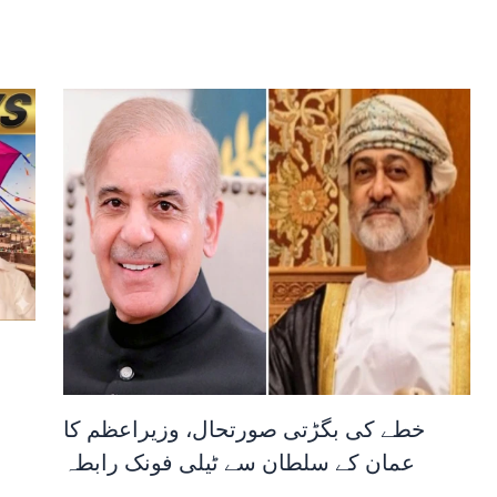
خطے کی بگڑتی صورتحال، وزیراعظم کا
عمان کے سلطان سے ٹیلی فونک رابطہ