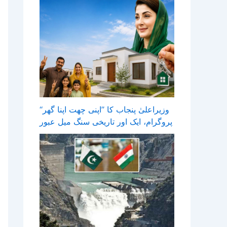
وزیراعلیٰ پنجاب کا ’’اپنی چھت اپنا گھر‘‘
پروگرام، ایک اور تاریخی سنگ میل عبور