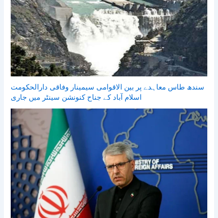
سندھ طاس معاہدے پر بین الاقوامی سیمینار وفاقی دارالحکومت
اسلام آباد کے جناح کنونشن سینٹر میں جاری