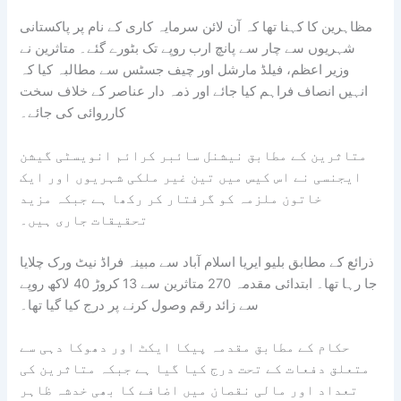
مظاہرین کا کہنا تھا کہ آن لائن سرمایہ کاری کے نام پر پاکستانی
شہریوں سے چار سے پانچ ارب روپے تک بٹورے گئے۔ متاثرین نے
وزیر اعظم، فیلڈ مارشل اور چیف جسٹس سے مطالبہ کیا کہ
انہیں انصاف فراہم کیا جائے اور ذمہ دار عناصر کے خلاف سخت
کارروائی کی جائے۔
متاثرین کے مطابق نیشنل سائبر کرائم انویسٹی گیشن
ایجنسی نے اس کیس میں تین غیر ملکی شہریوں اور ایک
خاتون ملزمہ کو گرفتار کر رکھا ہے جبکہ مزید
تحقیقات جاری ہیں۔
ذرائع کے مطابق بلیو ایریا اسلام آباد سے مبینہ فراڈ نیٹ ورک چلایا
جا رہا تھا۔ ابتدائی مقدمہ 270 متاثرین سے 13 کروڑ 40 لاکھ روپے
سے زائد رقم وصول کرنے پر درج کیا گیا تھا۔
حکام کے مطابق مقدمہ پیکا ایکٹ اور دھوکا دہی سے
متعلق دفعات کے تحت درج کیا گیا ہے جبکہ متاثرین کی
تعداد اور مالی نقصان میں اضافے کا بھی خدشہ ظاہر