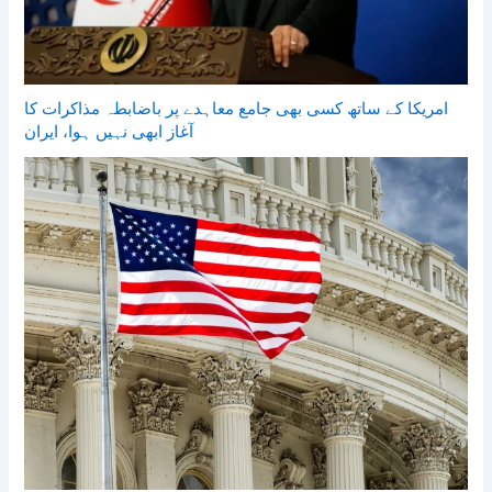
امریکا کے ساتھ کسی بھی جامع معاہدے پر باضابطہ مذاکرات کا
آغاز ابھی نہیں ہوا، ایران