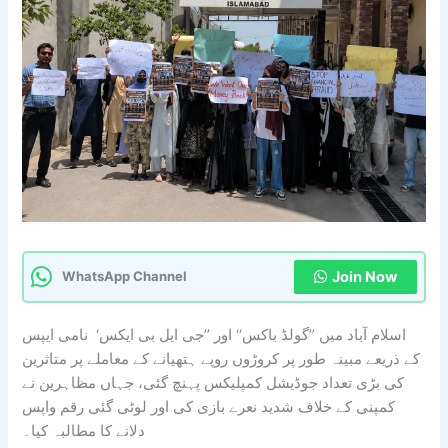
Join Now
WhatsApp Channel
اسلام آباد میں ’’گولڈ باکس‘‘ اور ’’جی ایل بی ایکس‘ نامی ایپس
کے ذریعے مبینہ طور پر کروڑوں روپے ہتھیانے کے معاملے پر متاثرین
کی بڑی تعداد جوڈیشل کمپلیکس پہنچ گئی، جہاں مظاہرین نے
کمپنی کے خلاف شدید نعرے بازی کی اور لوٹی گئی رقم واپس
دلانے کا مطالبہ کیا۔