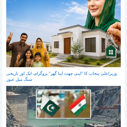
وزیراعلیٰ پنجاب کا ’’اپنی چھت اپنا گھر‘‘ پروگرام، ایک اور تاریخی
سنگ میل عبور