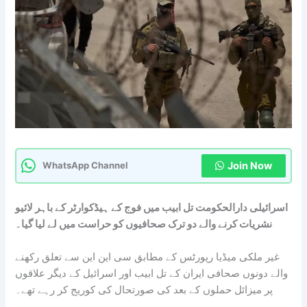
Join Now
WhatsApp Channel
اسرائیلی دارالحکومت تل ابیب میں فوج کے ہیڈکوارٹر کے باہر لائیو
نشریات کرنے والے دو ترک صحافیوں کو حراست میں لے لیا گیا۔
غیر ملکی میڈیا رپورٹس کے مطابق سی این این سے تعلق رکھنے
والے دونوں صحافی ایران کے تل ابیب اور اسرائیل کے دیگر علاقوں
پر میزائل حملوں کے بعد کی صورتحال کی کوریج کر رہے تھے۔