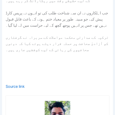
کے لیے حقیقی وقت میں ریکارڈنگ کر رہے ہیں۔
جب اہلکاروں نے ان سے شناخت طلب کی تو انہوں نے پریس کارڈ
پیش کیے جو مبینہ طور پر معیاد ختم ہونے کے باعث قابلِ قبول
نہیں تھے جس پر انہیں پوچھ گچھ کے لیے حراست میں لے لیا گیا۔
ترکیہ کے صدارتی محکمۂ مواصلات کے سربراہ نے گرفتاری
کو آزادیٔ صحافت پر حملہ قرار دیتے ہوئے کہا کہ دونوں
صحافیوں کی رہائی کے لیے کوششیں جاری ہیں۔
Source link