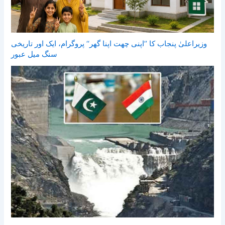
وزیراعلیٰ پنجاب کا ’’اپنی چھت اپنا گھر‘‘ پروگرام، ایک اور تاریخی
سنگ میل عبور