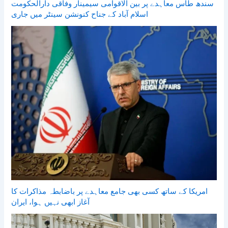
سندھ طاس معاہدے پر بین الاقوامی سیمینار وفاقی دارالحکومت
اسلام آباد کے جناح کنونشن سینٹر میں جاری
امریکا کے ساتھ کسی بھی جامع معاہدے پر باضابطہ مذاکرات کا
آغاز ابھی نہیں ہوا، ایران