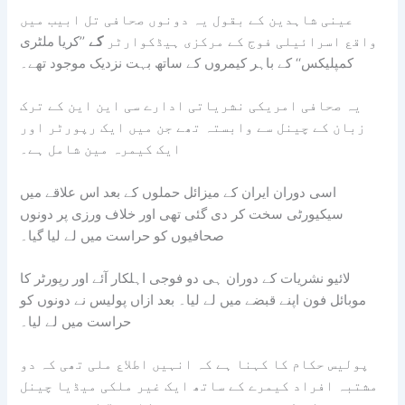
عینی شاہدین کے بقول یہ دونوں صحافی تل ابیب میں
واقع اسرائیلی فوج کے مرکزی ہیڈکوارٹر
کے
’’کریا ملٹری
کمپلیکس‘‘ کے باہر کیمروں کے ساتھ بہت نزدیک موجود تھے۔
یہ صحافی امریکی نشریاتی ادارے سی این این کے ترک
زبان کے چینل سے وابستہ تھے جن میں ایک رپورٹر اور
ایک کیمرہ مین شامل ہے۔
اسی دوران ایران کے میزائل حملوں کے بعد اس علاقے میں
سیکیورٹی سخت کر دی گئی تھی اور خلاف ورزی پر دونوں
صحافیوں کو حراست میں لے لیا گیا۔
لائیو نشریات کے دوران ہی دو فوجی اہلکار آئے اور رپورٹر کا
موبائل فون اپنے قبضے میں لے لیا۔ بعد ازاں پولیس نے دونوں کو
حراست میں لے لیا۔
پولیس حکام کا کہنا ہے کہ انہیں اطلاع ملی تھی کہ دو
مشتبہ افراد کیمرے کے ساتھ ایک غیر ملکی میڈیا چینل