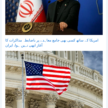
امریکا کے ساتھ کسی بھی جامع معاہدے پر باضابطہ مذاکرات کا
آغاز ابھی نہیں ہوا، ایران