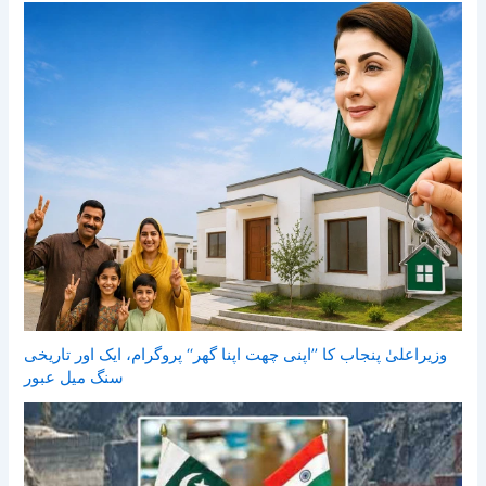
وزیراعلیٰ پنجاب کا ’’اپنی چھت اپنا گھر‘‘ پروگرام، ایک اور تاریخی
سنگ میل عبور