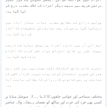
مرتضیٰ شریف میر سمیت دیگر افراد کے خلاف مقدمہ درج کر
لیا گیا ہے۔
پولیس ذرائع کے مطابق مقدمہ تھانہ ممتاز آباد میں
درج کیا گیا ہے جس کے بعد معاملے کی تحقیقات کا آغاز
کر دیا گیا ہے۔
ایف آئی آر میں نامزد افراد پر سوشل میڈیا کے ذریعے
مبینہ طور پر قابل اعتراض مواد نشر کرنے کا الزام
عائد کیا گیا ہے۔
دوسری جانب سابق ڈسٹرکٹ زکوٰۃ چیئرمین میر قمر دین
قمر کی تصویر استعمال کرتے ہوئے مبینہ کردار کشی کے
معاملے پر بھی قانونی کارروائی کا مطالبہ سامنے آیا
ہے۔
مختلف سماجی اور عوامی حلقوں کا کہنا ہے کہ سوشل میڈیا پر
کسی بھی فرد کی عزت اور ساکھ کو نقصان پہنچانے والے عناصر