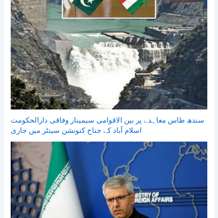
سندھ طاس معاہدے پر بین الاقوامی سیمینار وفاقی دارالحکومت
اسلام آباد کے جناح کنونشن سینٹر میں جاری