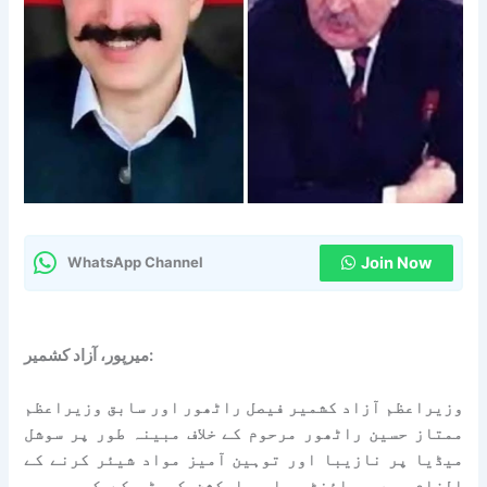
Join Now
WhatsApp Channel
میرپور، آزاد کشمیر:
وزیراعظم آزاد کشمیر فیصل راٹھور اور سابق وزیراعظم
ممتاز حسین راٹھور مرحوم کے خلاف مبینہ طور پر سوشل
میڈیا پر نازیبا اور توہین آمیز مواد شیئر کرنے کے
الزام میں جوائنٹ عوامی ایکشن کمیٹی کے کور ممبر