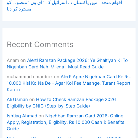
اقوام متحدہ میں پاکستان نے اسرائیل کے ’ ای ون ‘ منصوبے کو
مسترد کر دیا
Recent Comments
Anam
on
Alert! Ramzan Package 2026: Ye Ghaltiyan Ki To
Nigehban Card Nahi Milega | Must Read Guide
muhammad umardraz
on
Alert! Apne Nigehban Card Ke Rs.
10,000 Kisi Ko Na De – Agar Koi Fee Maange, Turant Report
Karein
Ali Usman
on
How to Check Ramzan Package 2026
Eligibility by CNIC (Step-by-Step Guide)
Ishtiaq Ahmad
on
Nigehban Ramzan Card 2026: Online
Apply, Registration, Eligibility, Rs 10,000 Cash & Benefits
Guide