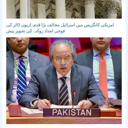
امریکی کانگریس میں اسرائیل مخالف بڑا قدم، اربوں ڈالر کی
فوجی امداد روکنے کی تجویز پیش