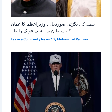
خطے کی بگڑتی صورتحال، وزیراعظم کا عمان
کے سلطان سے ٹیلی فونک رابطہ
Leave a Comment
/
News
/ By
Muhammad Ramzan