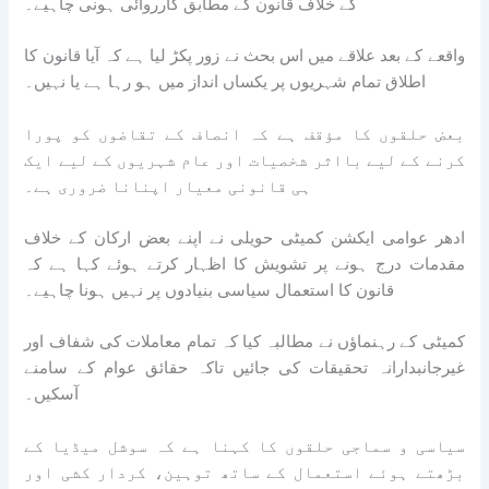
کے خلاف قانون کے مطابق کارروائی ہونی چاہیے۔
واقعے کے بعد علاقے میں اس بحث نے زور پکڑ لیا ہے کہ آیا قانون کا
اطلاق تمام شہریوں پر یکساں انداز میں ہو رہا ہے یا نہیں۔
بعض حلقوں کا مؤقف ہے کہ انصاف کے تقاضوں کو پورا
کرنے کے لیے بااثر شخصیات اور عام شہریوں کے لیے ایک
ہی قانونی معیار اپنانا ضروری ہے۔
ادھر عوامی ایکشن کمیٹی حویلی نے اپنے بعض ارکان کے خلاف
مقدمات درج ہونے پر تشویش کا اظہار کرتے ہوئے کہا ہے کہ
قانون کا استعمال سیاسی بنیادوں پر نہیں ہونا چاہیے۔
کمیٹی کے رہنماؤں نے مطالبہ کیا کہ تمام معاملات کی شفاف اور
غیرجانبدارانہ تحقیقات کی جائیں تاکہ حقائق عوام کے سامنے
آسکیں۔
سیاسی و سماجی حلقوں کا کہنا ہے کہ سوشل میڈیا کے
بڑھتے ہوئے استعمال کے ساتھ توہین، کردار کشی اور