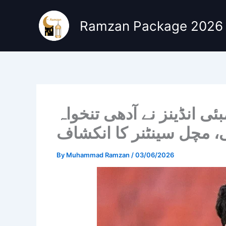
Skip
to
Ramzan Package 2026
content
ئی انڈینز نے آدھی تنخواہ
ی، مچل سینٹنر کا انکشاف
By
Muhammad Ramzan
/
03/06/2026