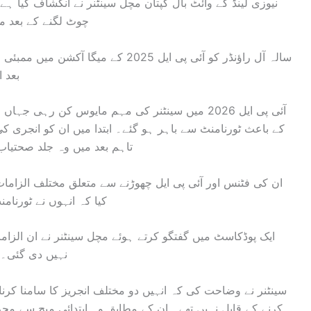
چوٹ لگنے کے بعد مم
بعد 
آئی پی ایل 2026 میں سینٹنر کی مہم مایوس کن رہ
کے باعث ٹورنامنٹ سے باہر ہو گئے۔ ابتدا میں ان کو انجری کی 
تاہم بعد میں وہ جلد صحتیاب
ان کی فٹنس اور آئی پی ایل چھوڑنے سے متعلق مختلف الزامات
کیا کہ انہوں نے ٹورنام
ایک پوڈکاسٹ میں گفتگو کرتے ہوئے مچل سینٹنر نے ان الزاما
نہیں دی گئی۔ 
سینٹنر نے وضاحت کی کہ انہیں دو مختلف انجریز کا سامنا کر
کرنے کے قابل نہیں تھے۔ ان کے مطابق وہ ابتدائی میچ سے مح