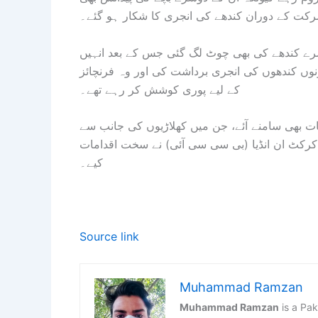
رکت کے دوران کندھے کی انجری کا شکار ہو گئے۔
دوسرے کندھے کی بھی چوٹ لگ گئی جس کے بعد انہیں
 دونوں کندھوں کی انجری برداشت کی اور وہ فرنچائز
کے لیے پوری کوشش کر رہے تھے۔
 میں مختلف تنازعات بھی سامنے آئے، جن میں کھلاڑیوں کی جانب سے
 کرکٹ ان انڈیا (بی سی سی آئی) نے سخت اقدامات
کیے۔
Source link
Muhammad Ramzan
Muhammad Ramzan
is a Pak