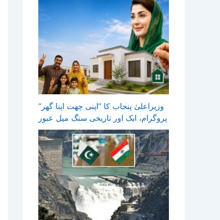
وزیراعلیٰ پنجاب کا ’’اپنی چھت اپنا گھر‘‘
پروگرام، ایک اور تاریخی سنگ میل عبور