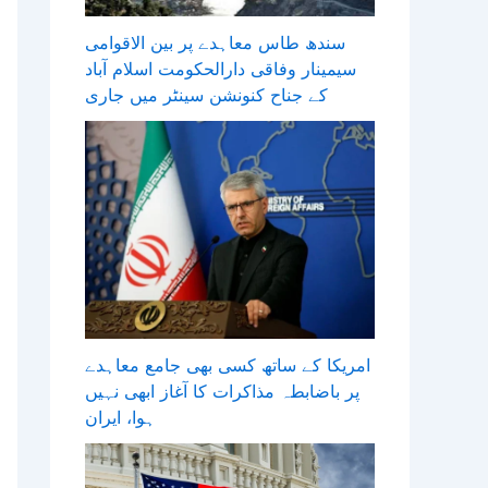
سندھ طاس معاہدے پر بین الاقوامی
سیمینار وفاقی دارالحکومت اسلام آباد
کے جناح کنونشن سینٹر میں جاری
امریکا کے ساتھ کسی بھی جامع معاہدے
پر باضابطہ مذاکرات کا آغاز ابھی نہیں
ہوا، ایران