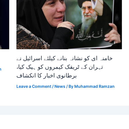
خامنہ ای کو نشانہ بنانے کیلئے اسرائیل نے
تہران کے ٹریفک کیمروں کو ہیک کیا،
n
برطانوی اخبار کا انکشاف
Leave a Comment
/
News
/ By
Muhammad Ramzan