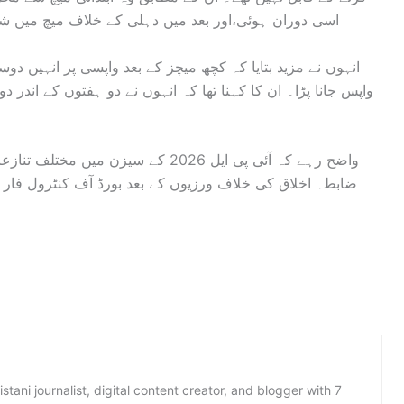
اسی دوران ہوئی،اور بعد میں دہلی کے خلاف میچ میں ش
انہوں نے مزید بتایا کہ کچھ میچز کے بعد واپسی پر انہیں 
واپس جانا پڑا۔ ان کا کہنا تھا کہ انہوں نے دو ہفتوں کے اندر
واضح رہے کہ آئی پی ایل 2026 کے سیزن
ضابطہ اخلاق کی خلاف ورزیوں کے بعد بورڈ آف کنٹرول فار
istani journalist, digital content creator, and blogger with 7