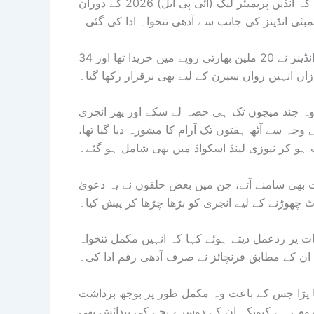
نیوزی لینڈ کے وائٹ بال کپتان مچل سینٹنر نے انکشاف کیا ہے کہ انڈین پریمیئر لیگ (آئی پی ایل) 2026 کے دوران
بئی انڈینز کی جانب سے آدھی تنخواہ ادا کی گئی۔
34 سالہ آل راؤنڈر کو آئی پی ایل 2025 کے میگا آکشن میں ممبئی انڈینز نے 20 ملین بھارتی روپے میں خریدا تھا اور
ازاں انہیں رواں سیزن کے لیے بھی برقرار رکھا گیا۔
ی جہاں وہ چند میچوں تک ہی حصہ لے سکے اور پھر انجری
وجہ سے آٹھ ہفتوں تک آرام کا مشورہ دیا گیا تھا،
 ہو کر نیوزی لینڈ اسکواڈ میں بھی شامل ہو گئے۔
 بھی سامنے آئے، جن میں بعض حلقوں نے یہ دعویٰ
نٹ چھوڑنے کے لیے انجری کو بڑھا چڑھا کر پیش کیا۔
ت پر ردعمل دیتے ہوئے کہا کہ انہیں مکمل تنخواہ
ان کے مطابق فرنچائز نے صرف آدھی رقم ادا کی۔
نا پڑا جس کے باعث وہ مکمل طور پر بوجھ برداشت
روم رہے کیونکہ ان کے دوسرے بچے کی پیدائش بھی