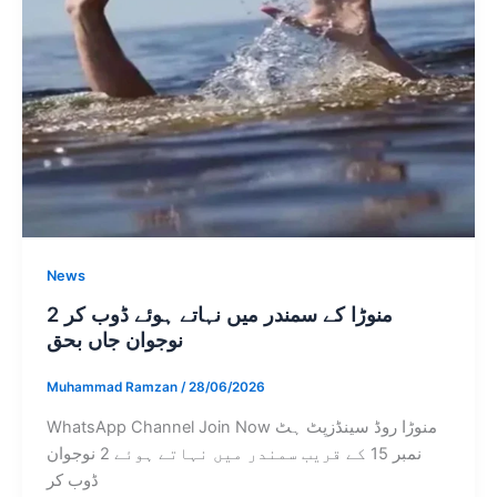
News
منوڑا کے سمندر میں نہاتے ہوئے ڈوب کر 2
نوجوان جاں بحق
Muhammad Ramzan
/
28/06/2026
WhatsApp Channel Join Now منوڑا روڈ سینڈزپٹ ہٹ
نمبر 15 کے قریب سمندر میں نہاتے ہوئے 2 نوجوان
ڈوب کر