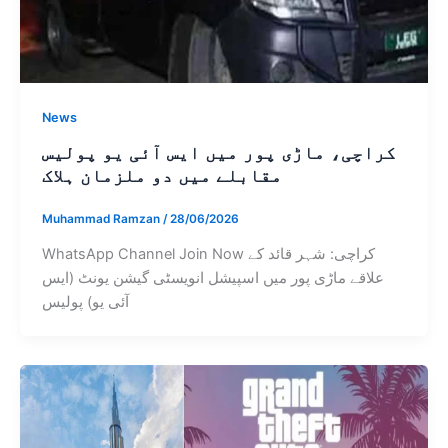
News
کراچی، ماڑی پور میں ایس آئی یو پولیس
مقابلے میں دو ملزمان ہلاک
Muhammad Ramzan
/
28/06/2026
WhatsApp Channel Join Now کراچی: شہر قائد کے
علاقے ماڑی پور میں اسپیشل انویسٹی گیشن یونٹ (ایس
آئی یو) پولیس