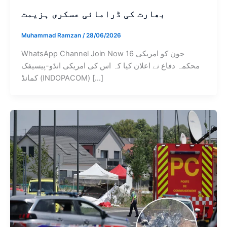
بھارت کی ڈرامائی عسکری ہزیمت
Muhammad Ramzan
/
28/06/2026
WhatsApp Channel Join Now 16 جون کو امریکی
محکمہ دفاع نے اعلان کیا کہ اس کی امریکی انڈو-پیسیفک
کمانڈ (INDOPACOM) […]