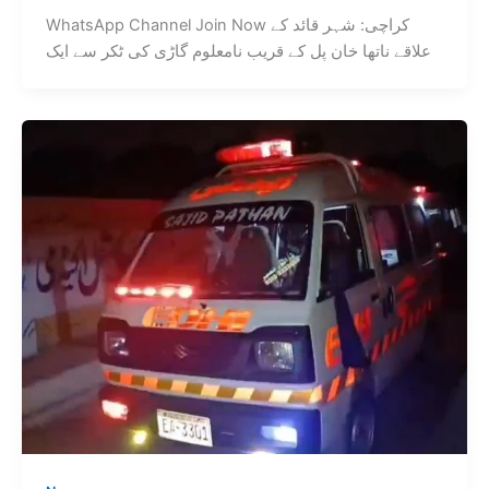
WhatsApp Channel Join Now کراچی: شہر قائد کے
علاقے ناتھا خان پل کے قریب نامعلوم گاڑی کی ٹکر سے ایک