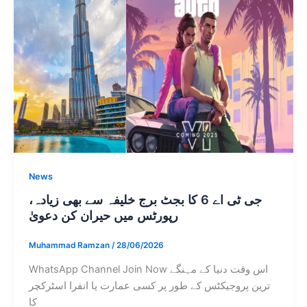
News
جی ٹی اے 6 کا بجٹ برج خلیفہ سے بھی زیادہ،
رپورٹس میں حیران کن دعویٰ
Muhammad Ramzan
/
28/06/2026
WhatsApp Channel Join Now اس وقت دنیا کے مہنگے
ترین پروجیکٹس کے طور پر کسی عمارت یا انفرا اسٹرکچر
کا