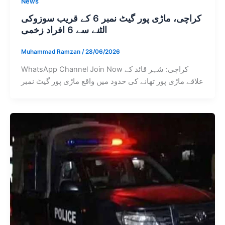
News
کراچی، ماڑی پور گیٹ نمبر 6 کے قریب سوزوکی
الٹنے سے 6 افراد زخمی
Muhammad Ramzan
/
28/06/2026
WhatsApp Channel Join Now کراچی: شہر قائد کے
علاقے ماڑی پور تھانے کی حدود میں واقع ماڑی پور گیٹ نمبر