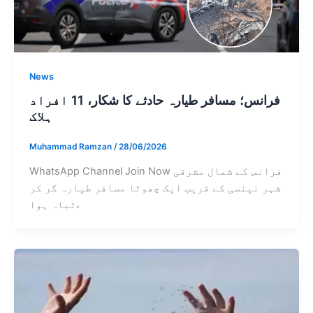
News
فرانس؛ مسافر طیارہ حادثے کا شکار، 11 افراد
ہلاک
Muhammad Ramzan
/
28/06/2026
WhatsApp Channel Join Now فرانس کے شمال مشرقی
شہر نینسی کے قریب ایک چھوٹا مسافر طیارہ گر کر
تباہ ہوا،