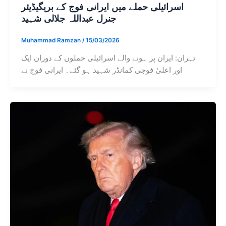
اسرائیلی حملے میں ایرانی فوج کے بریگیڈیئر
جنرل عبداللہ جلالی شہید
Muhammad Ramzan
/
15/03/2026
تہران: ایران پر ہونے والے اسرائیلی حملوں کے دوران ایک
اور اعلیٰ فوجی کمانڈر شہید ہو گئے۔ ایرانی فوج نے