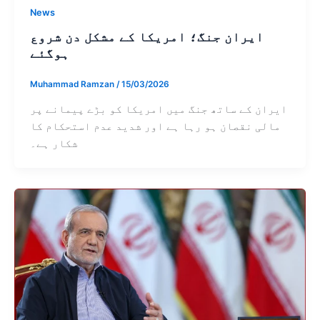
News
ایران جنگ؛ امریکا کے مشکل دن شروع
ہوگئے
Muhammad Ramzan
/
15/03/2026
ایران کے ساتھ جنگ میں امریکا کو بڑے پیمانے پر
مالی نقصان ہو رہا ہے اور شدید عدم استحکام کا
شکار ہے۔