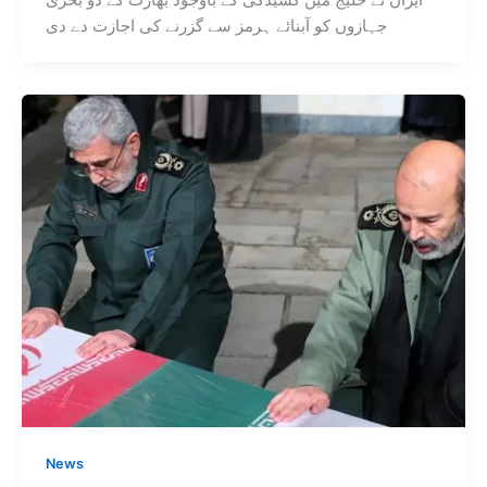
جہازوں کو آبنائے ہرمز سے گزرنے کی اجازت دے دی
News