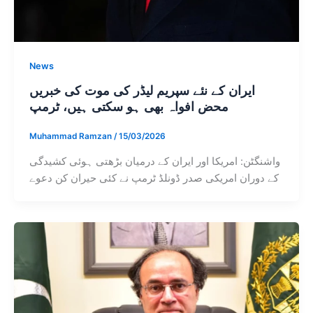
News
ایران کے نئے سپریم لیڈر کی موت کی خبریں
محض افواہ بھی ہو سکتی ہیں، ٹرمپ
Muhammad Ramzan
/
15/03/2026
واشنگٹن: امریکا اور ایران کے درمیان بڑھتی ہوئی کشیدگی
کے دوران امریکی صدر ڈونلڈ ٹرمپ نے کئی حیران کن دعوے