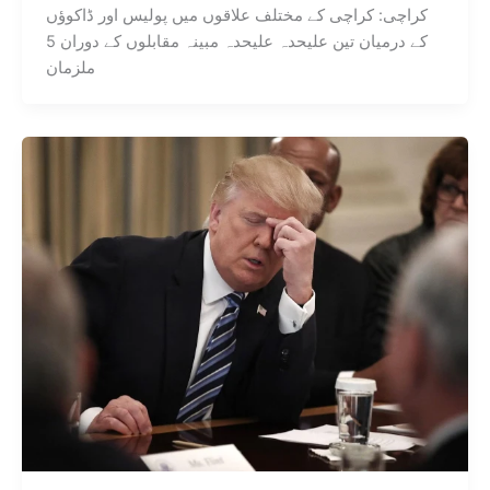
کراچی: کراچی کے مختلف علاقوں میں پولیس اور ڈاکوؤں
کے درمیان تین علیحدہ علیحدہ مبینہ مقابلوں کے دوران 5
ملزمان